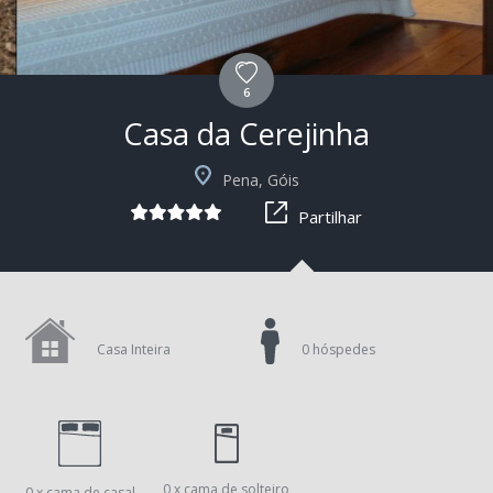
6
Casa da Cerejinha
+2
Pena, Góis
Partilhar
Casa Inteira
0 hóspedes
0 x cama de solteiro
0 x cama de casal