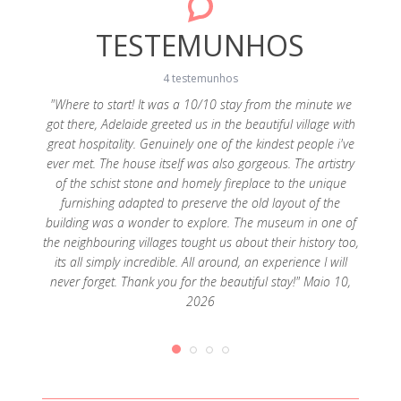
TESTEMUNHOS
4 testemunhos
"Where to start! It was a 10/10 stay from the minute we
"
got there, Adelaide greeted us in the beautiful village with
entusi
speita o
great hospitality. Genuinely one of the kindest people i've
das e
te, a
ever met. The house itself was also gorgeous. The artistry
Cereji
lvente.
of the schist stone and homely fireplace to the unique
loca
ra Velha
furnishing adapted to preserve the old layout of the
aldei
a e
building was a wonder to explore. The museum in one of
maps
s dias.
the neighbouring villages tought us about their history too,
para v
 ao Sr.
its all simply incredible. All around, an experience I will
uma odi
23
never forget. Thank you for the beautiful stay!" Maio 10,
inf
2026
difere
acompa
esc
daque
danos
Mu