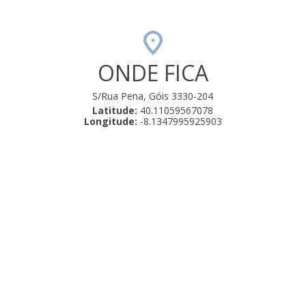
transmi
par
finalme
hor
ONDE FICA
código 
Adelai
S/Rua Pena, Góis 3330-204
receb
Latitude:
40.11059567078
Casa 
Longitude:
-8.1347995925903
tendo e
rural 
li
compri
um ac
dobráv
ao quen
er
aqueci
de
mezanin
apenas 