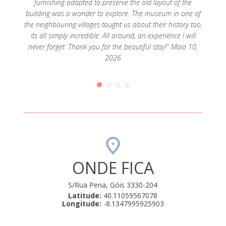
furnishing adapted to preserve the old layout of the
aldei
a e
building was a wonder to explore. The museum in one of
maps
s dias.
the neighbouring villages tought us about their history too,
para v
 ao Sr.
its all simply incredible. All around, an experience I will
uma odi
23
never forget. Thank you for the beautiful stay!" Maio 10,
inf
2026
difere
acompa
esc
daque
danos
Mu
transmi
par
finalme
hor
ONDE FICA
código 
Adelai
S/Rua Pena, Góis 3330-204
receb
Latitude:
40.11059567078
Casa 
Longitude:
-8.1347995925903
tendo e
rural 