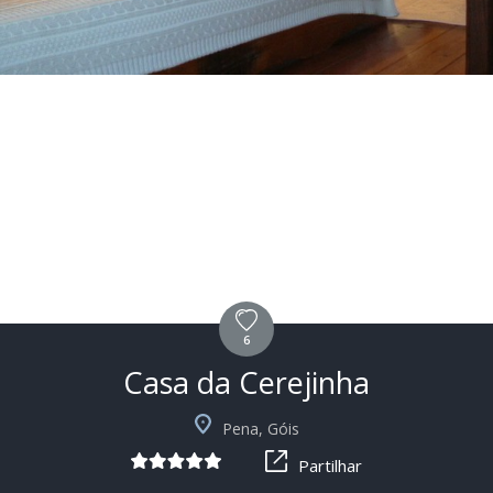
6
Casa da Cerejinha
+2
Pena, Góis
Partilhar