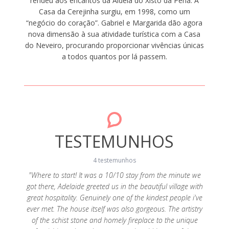
rendeu aos encantos da Aldeia do Xisto da Pena. A
Casa da Cerejinha surgiu, em 1998, como um
“negócio do coração”. Gabriel e Margarida dão agora
nova dimensão à sua atividade turística com a Casa
do Neveiro, procurando proporcionar vivências únicas
a todos quantos por lá passem.
TESTEMUNHOS
4 testemunhos
"Where to start! It was a 10/10 stay from the minute we
"
got there, Adelaide greeted us in the beautiful village with
entusi
speita o
great hospitality. Genuinely one of the kindest people i've
das e
te, a
ever met. The house itself was also gorgeous. The artistry
Cereji
lvente.
of the schist stone and homely fireplace to the unique
loca
ra Velha