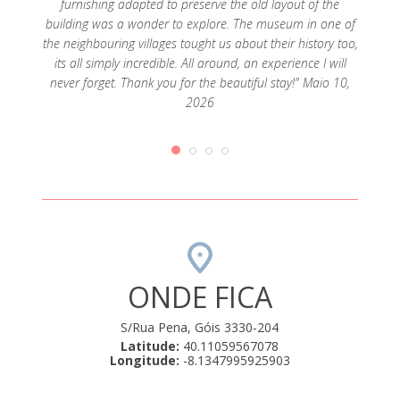
furnishing adapted to preserve the old layout of the
aldei
a e
building was a wonder to explore. The museum in one of
maps
s dias.
the neighbouring villages tought us about their history too,
para v
 ao Sr.
its all simply incredible. All around, an experience I will
uma odi
23
never forget. Thank you for the beautiful stay!" Maio 10,
inf
2026
difere
acompa
esc
daque
danos
Mu
transmi
par
finalme
hor
ONDE FICA
código 
Adelai
S/Rua Pena, Góis 3330-204
receb
Latitude:
40.11059567078
Casa 
Longitude:
-8.1347995925903
tendo e
rural 