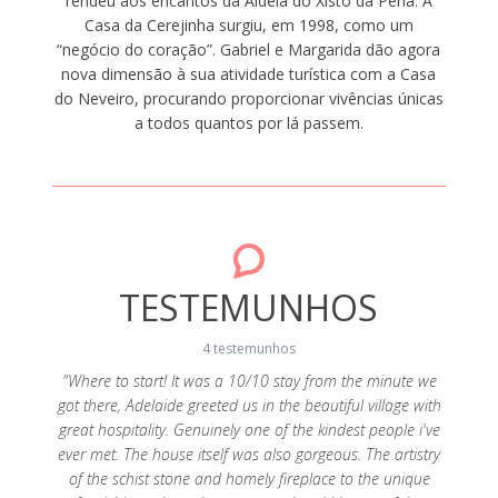
rendeu aos encantos da Aldeia do Xisto da Pena. A
Casa da Cerejinha surgiu, em 1998, como um
“negócio do coração”. Gabriel e Margarida dão agora
nova dimensão à sua atividade turística com a Casa
do Neveiro, procurando proporcionar vivências únicas
a todos quantos por lá passem.
TESTEMUNHOS
4 testemunhos
"Where to start! It was a 10/10 stay from the minute we
"
got there, Adelaide greeted us in the beautiful village with
entusi
speita o
great hospitality. Genuinely one of the kindest people i've
das e
te, a
ever met. The house itself was also gorgeous. The artistry
Cereji
lvente.
of the schist stone and homely fireplace to the unique
loca
ra Velha