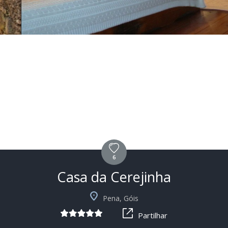
6
Casa da Cerejinha
+2
Pena, Góis
Partilhar