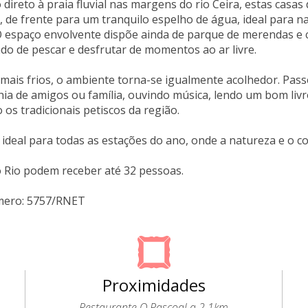
direto à praia fluvial nas margens do rio Ceira, estas casa
a, de frente para um tranquilo espelho de água, ideal para na
O espaço envolvente dispõe ainda de parque de merendas e c
do de pescar e desfrutar de momentos ao ar livre.
ais frios, o ambiente torna-se igualmente acolhedor. Passe
a de amigos ou família, ouvindo música, lendo um bom livr
os tradicionais petiscos da região.
ideal para todas as estações do ano, onde a natureza e o c
 Rio podem receber até 32 pessoas.
mero: 5757/RNET
Proximidades
Restaurante O Pascoal a 2.1km