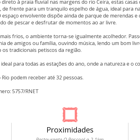
direto à praia fluvial nas margens do rio Ceira, estas casa
a, de frente para um tranquilo espelho de água, ideal para na
O espaço envolvente dispõe ainda de parque de merendas e c
do de pescar e desfrutar de momentos ao ar livre.
ais frios, o ambiente torna-se igualmente acolhedor. Passe
a de amigos ou família, ouvindo música, lendo um bom livr
os tradicionais petiscos da região.
ideal para todas as estações do ano, onde a natureza e o c
 Rio podem receber até 32 pessoas.
mero: 5757/RNET
Proximidades
Restaurante O Pascoal a 2.1km