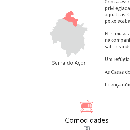
Com acesso 
privilegiad
aquáticas. 
peixe acaba
Nos meses m
na companhi
saboreando 
Um refúgio 
Serra do Açor
As Casas do
Licença nú
Comodidades