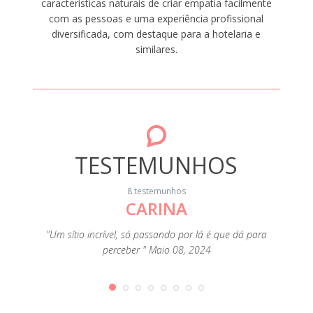
características naturais de criar empatia facilmente
com as pessoas e uma experiência profissional
diversificada, com destaque para a hotelaria e
similares.
TESTEMUNHOS
8 testemunhos
CARINA
"Limpo
Rio, o
entos
"Um sítio incrível, só passando por lá é que dá para
basta
 a cama
perceber " Maio 08, 2024
tính
Senhor
mudari
 são as
o “s
, vale a
strofe