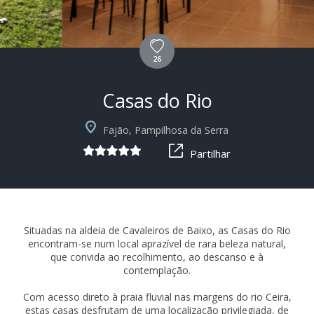
26
Casas do Rio
+39
Fajão, Pampilhosa da Serra
Partilhar
Situadas na aldeia de Cavaleiros de Baixo, as Casas do Rio
encontram-se num local aprazível de rara beleza natural,
que convida ao recolhimento, ao descanso e à
contemplação.
Com acesso direto à praia fluvial nas margens do rio Ceira,
estas casas desfrutam de uma localização privilegiada, de