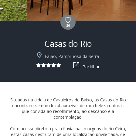
26
Casas do Rio
+39
Fajão, Pampilhosa da Serra
Partilhar
Situadas na aldeia de Cavaleiros de Baixo, as Casas do Rio
encontram-se num local aprazível de rara beleza natural,
que convida ao recolhimento, ao descanso e à
contemplação.
Com acesso direto à praia fluvial nas margens do rio Ceira,
estas casas desfrutam de uma localização privilegiada, de