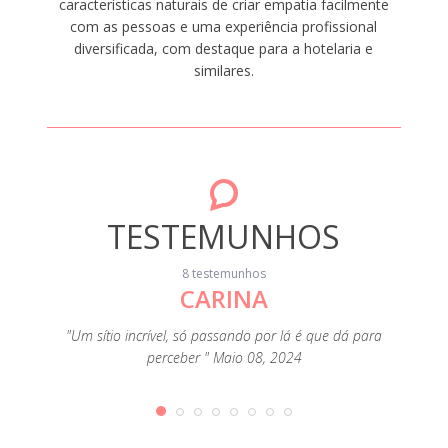
características naturais de criar empatia facilmente
com as pessoas e uma experiência profissional
diversificada, com destaque para a hotelaria e
similares.
TESTEMUNHOS
8 testemunhos
CARINA
"Limpo
Rio, o
entos
"Um sítio incrível, só passando por lá é que dá para
basta
 a cama
perceber " Maio 08, 2024
tính
Senhor
mudari
 são as
o “s
, vale a
strofe