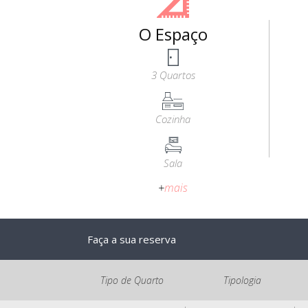
O Espaço
3 Quartos
Cozinha
Sala
+
mais
Faça a sua reserva
Tipo de Quarto
Tipologia