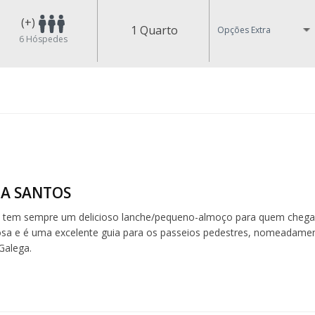
(+)
1 Quarto
Opções Extra
6
Hóspedes
A SANTOS
 tem sempre um delicioso lanche/pequeno-almoço para quem chega. 
a e é uma excelente guia para os passeios pedestres, nomeadament
Galega.