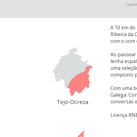
Casa I
A 10 km do 
Ribeira da 
com o som d
Ao passear 
lenha espal
uma seleçã
composto po
Com uma bon
Galega. Con
Tejo-Ocreza
conversas e
Licença RN