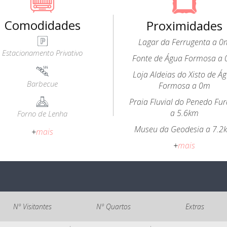
Comodidades
Proximidades
Lagar da Ferrugenta a 0
Estacionamento Privativo
Fonte de Água Formosa a
Loja Aldeias do Xisto de Á
Barbecue
Formosa a 0m
Praia Fluvial do Penedo Fu
a 5.6km
Forno de Lenha
Museu da Geodesia a 7.2
+
mais
+
mais
Nº Visitantes
Nº Quartos
Extras