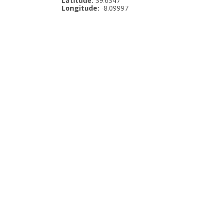
Latitude:
39.6347
Longitude:
-8.09997