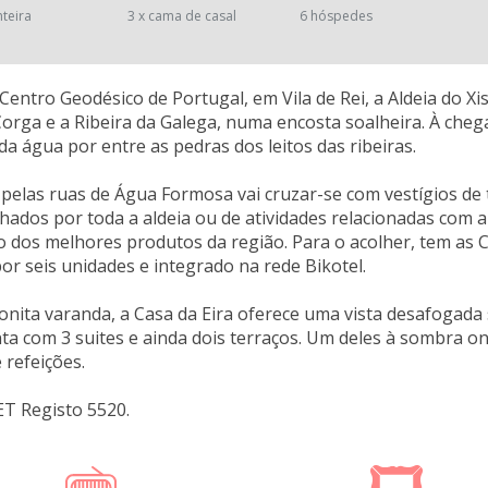
nteira
3 x cama de casal
6 hóspedes
Centro Geodésico de Portugal, em Vila de Rei, a Aldeia do 
Corga e a Ribeira da Galega, numa encosta soalheira. À cheg
a água por entre as pedras dos leitos das ribeiras.
pelas ruas de Água Formosa vai cruzar-se com vestígios de 
hados por toda a aldeia ou de atividades relacionadas com a
o dos melhores produtos da região. Para o acolher, tem as
r seis unidades e integrado na rede Bikotel.
ita varanda, a Casa da Eira oferece uma vista desafogada s
ta com 3 suites e ainda dois terraços. Um deles à sombra
 refeições.
ET Registo 5520.