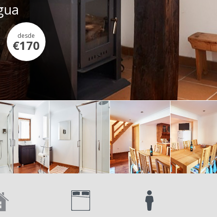
Água
desde
€170