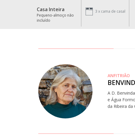
Casa Inteira
3 x
cama de casal
Pequeno-almoço não
incluído
ANFITRIÃO
BENVIND
A D. Benvinda
e Água Formos
da Ribeira da 