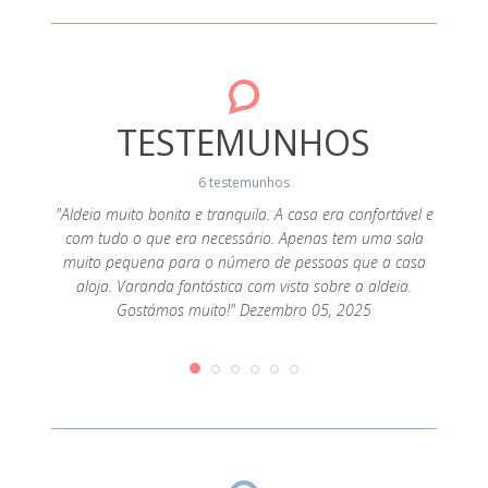
TESTEMUNHOS
6 testemunhos
"Aldeia muito bonita e tranquila. A casa era confortável e
com tudo o que era necessário. Apenas tem uma sala
 pedra
"Marav
muito pequena para o número de pessoas que a casa
a Água
casa, 
aloja. Varanda fantástica com vista sobre a aldeia.
rar bem
acol
Gostámos muito!" Dezembro 05, 2025
forno
expec
e a rede
montan
a não
muit
dutos
compr
a que
Obriga
eio ao
sempr
ais são