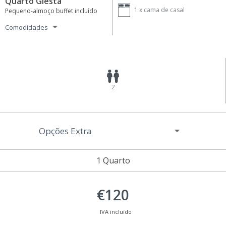
Quarto Giesta
1 x
cama de casal
Pequeno-almoço buffet incluído
Comodidades
2
Opções Extra
1 Quarto
€120
IVA incluído