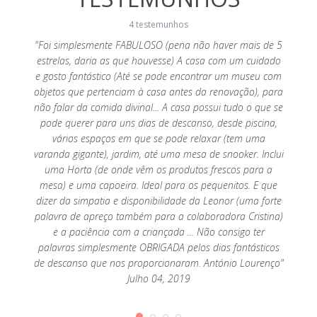
4 testemunhos
lhedora
"Foi simplesmente FABULOSO (pena não haver mais de 5
om que
estrelas, daria as que houvesse) A casa com um cuidado
"Muito
a casa!
e gosto fantástico (Até se pode encontrar um museu com
espera,
!...
objetos que pertenciam à casa antes da renovação), para
ao
não falar da comida divinal... A casa possui tudo o que se
necess
pode querer para uns dias de descanso, desde piscina,
vários espaços em que se pode relaxar (tem uma
varanda gigante), jardim, até uma mesa de snooker. Inclui
uma Horta (de onde vêm os produtos frescos para a
mesa) e uma capoeira. Ideal para os pequenitos. E que
dizer da simpatia e disponibilidade da Leonor (uma forte
palavra de apreço também para a colaboradora Cristina)
e a paciência com a criançada ... Não consigo ter
palavras simplesmente OBRIGADA pelos dias fantásticos
de descanso que nos proporcionaram. António Lourenço"
Julho 04, 2019