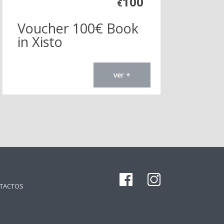
100
€
Voucher 100€ Book
in Xisto
ver +
TACTOS