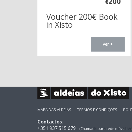
200
€
Voucher 200€ Book
in Xisto
ver +
MAPA DAS ALDEIAS
TERMOS E CONDIÇÕES
POLÍ
Contactos
:
+351 937 515 679
(Chamada para rede móvel nac