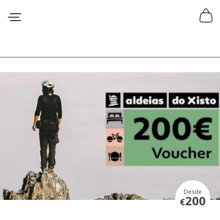
Desde
200
€