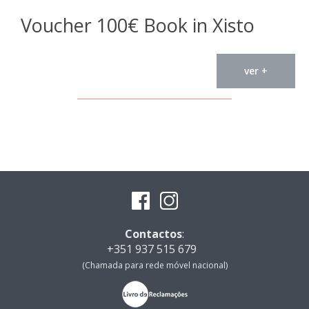
Voucher 100€ Book in Xisto
ver +
Contactos
:
+351 937 515 679
(Chamada para rede móvel nacional)