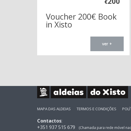
200
€
Voucher 200€ Book
in Xisto
ver +
MAPA DAS ALDEIAS
TERMOS E CONDIÇÕES
POLÍ
Contactos
:
+351 937 515 679
(Chamada para rede móvel nac