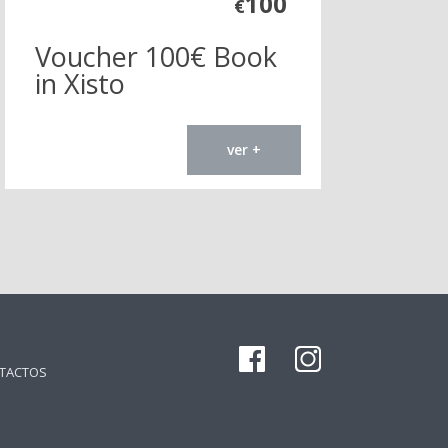
100
€
Voucher 100€ Book
in Xisto
ver +
TACTOS