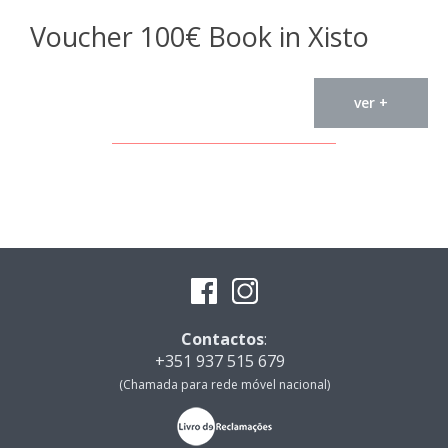
Voucher 100€ Book in Xisto
ver +
Contactos
:
+351 937 515 679
(Chamada para rede móvel nacional)