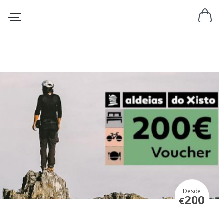
Desde
200
€