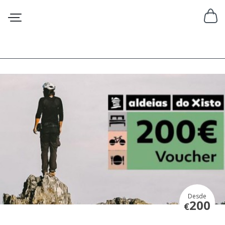
Desde
200
€