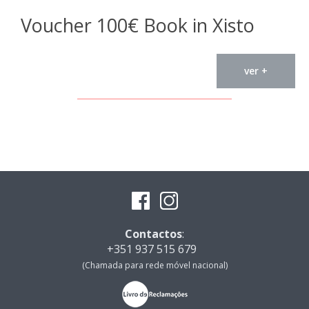
Voucher 100€ Book in Xisto
ver +
Contactos
:
+351 937 515 679
(Chamada para rede móvel nacional)