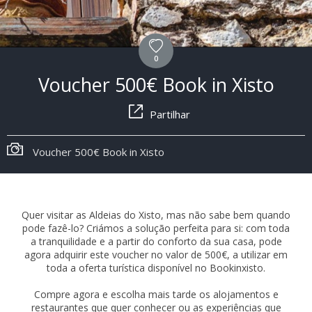
0
Voucher 500€ Book in Xisto
Partilhar
Voucher 500€ Book in Xisto
Quer visitar as Aldeias do Xisto, mas não sabe bem quando
pode fazê-lo? Criámos a solução perfeita para si: com toda
a tranquilidade e a partir do conforto da sua casa, pode
agora adquirir este voucher no valor de 500€, a utilizar em
toda a oferta turística disponível no Bookinxisto.
Compre agora e escolha mais tarde os alojamentos e
restaurantes que quer conhecer ou as experiências que