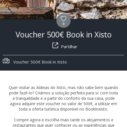
0
Voucher 500€ Book in Xisto
Partilhar
Voucher 500€ Book in Xisto
Quer visitar as Aldeias do Xisto, mas não sabe bem quando
pode fazê-lo? Criámos a solução perfeita para si: com toda
a tranquilidade e a partir do conforto da sua casa, pode
agora adquirir este voucher no valor de 500€, a utilizar em
toda a oferta turística disponível no Bookinxisto.
Compre agora e escolha mais tarde os alojamentos e
restaurantes que quer conhecer ou as experiências que