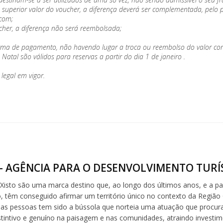
 seja superior valor do voucher, a diferença deverá ser complementada, pe
.com;
cher, a diferença não será reembolsada;
orma de pagamento, não havendo lugar a troca ou reembolso do valor co
tal são válidos para reservas a partir do dia 1 de janeiro .
legal em vigor.
- AGÊNCIA PARA O DESENVOLVIMENTO TURÍS
 Xisto são uma marca destino que, ao longo dos últimos anos, e a part
 têm conseguido afirmar um território único no contexto da Região 
 as pessoas tem sido a bússola que norteia uma atuação que procura 
stintivo e genuíno na paisagem e nas comunidades, atraindo investim