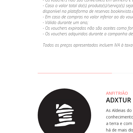
- Caso o valor total do(s) produto(s)/serviço(s)
disponível na plataforma de reservas bookinxisto
- Em caso de compras no valor inferior ao do vou
- Válido durante um ano;
- Os vouchers expirados não são aceites como f
- Os vouchers adquiridos durante a campanha de Na
Todos os preços apresentados incluem IVA à taxa 
ANFITRIÃO
ADXTUR 
As Aldeias do
conhecimento,
a terra e com
há de mais di