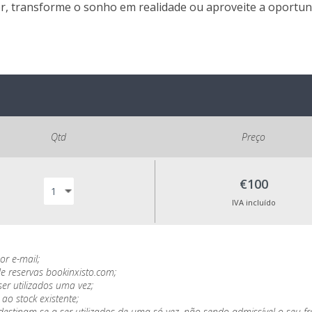
r, transforme o sonho em realidade ou aproveite a oportu
Qtd
Preço
€100
IVA incluído
r e-mail;
e reservas bookinxisto.com;
r utilizados uma vez;
ao stock existente;
destinam-se a ser utilizados de uma só vez, não sendo admissível o seu f