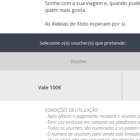
Sonhe com a sua viagem e, quando pude
quem mais gosta.
As Aldeias do Xisto esperam por si.
Selecione o(s) voucher(s) que pretende::
Voucher
Vale 100€
CONDIÇÕES DE UTILIZAÇÃO:
- Após efetuar o pagamento receberá o voucher po
- Para uso exclusivo em compras na plataforma d
- Todos os vouchers são numerados e só podem se
- O número de vouchers para venda está limitado 
- Os vouchers não são convertíveis em dinheiro e 