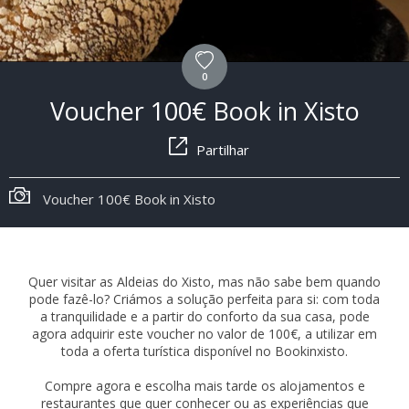
0
Voucher 100€ Book in Xisto
Partilhar
Voucher 100€ Book in Xisto
Quer visitar as Aldeias do Xisto, mas não sabe bem quando
pode fazê-lo? Criámos a solução perfeita para si: com toda
a tranquilidade e a partir do conforto da sua casa, pode
agora adquirir este voucher no valor de 100€, a utilizar em
toda a oferta turística disponível no Bookinxisto.
Compre agora e escolha mais tarde os alojamentos e
restaurantes que quer conhecer ou as experiências que