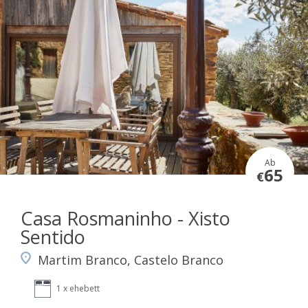
Ab
65
€
Casa Rosmaninho - Xisto
Sentido
Martim Branco, Castelo Branco
1 x ehebett