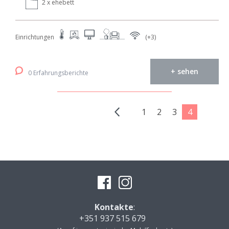
2 x ehebett
Einrichtungen
(+3)
+ sehen
0 Erfahrungsberichte
1
2
3
4
Kontakte
:
+351 937 515 679