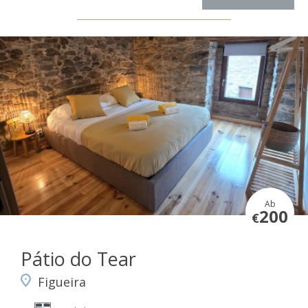
Ab
200
€
Pátio do Tear
Figueira