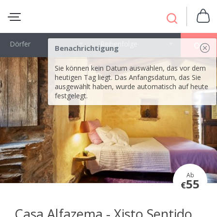
Dörfer
Reihenfolge
OK
Benachrichtigung
Sie können kein Datum auswählen, das vor dem
heutigen Tag liegt. Das Anfangsdatum, das Sie
ausgewählt haben, wurde automatisch auf heute
festgelegt.
Ab
55
€
Casa Alfazema - Xisto Sentido