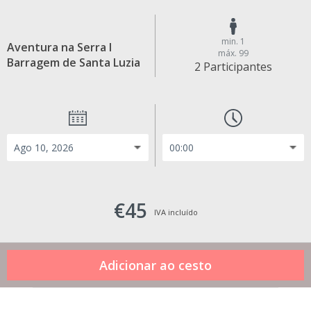
min. 1
Aventura na Serra I
máx. 99
Barragem de Santa Luzia
2 Participantes
€45
IVA incluído