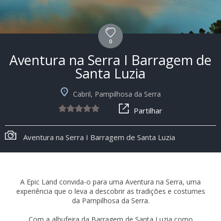
0
Aventura na Serra I Barragem de
Santa Luzia
Cabril, Pampilhosa da Serra
Partilhar
Aventura na Serra I Barragem de Santa Luzia
A Epic Land convida-o para uma Aventura na Serra, uma
experiência que o leva a descobrir as tradições e costumes
da Pampilhosa da Serra.
Com a albufeira da Barragem de Santa Luzia como