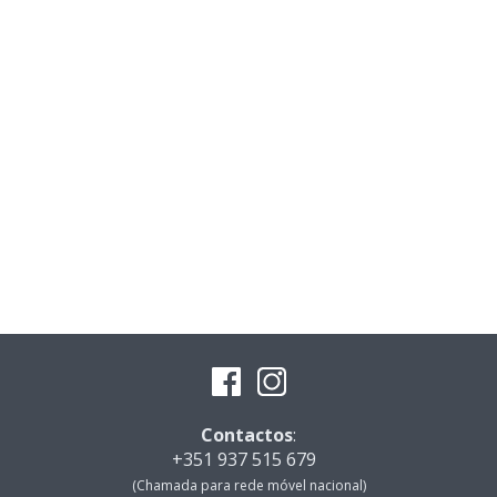
Contactos
:
+351 937 515 679
(Chamada para rede móvel nacional)