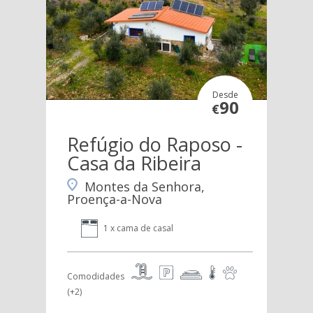
Desde
90
€
Refúgio do Raposo -
Casa da Ribeira
Montes da Senhora,
Proença-a-Nova
1 x cama de casal
Comodidades
(+2)