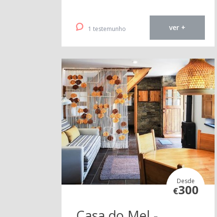
ver +
1 testemunho
Desde
300
€
Casa do Mel -