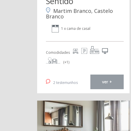
Sentido
Martim Branco, Castelo
Branco
1 x cama de casal
Comodidades
(+1)
ver +
2 testemunhos