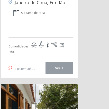
Janeiro de Cima, Fundão
5 x cama de casal
Comodidades
(+5)
ver +
2 testemunhos