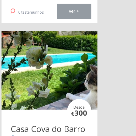
ver +
0 testemunhos
Desde
300
€
Casa Cova do Barro