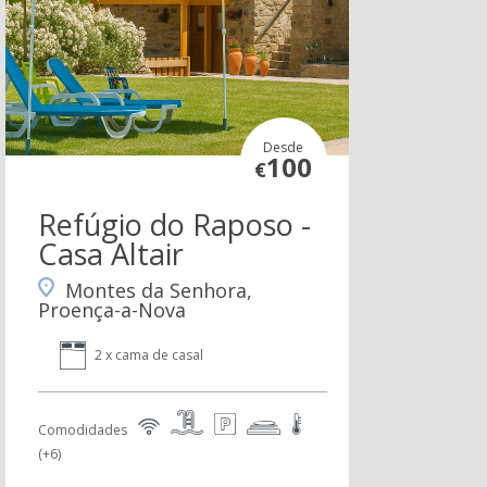
Desde
100
€
Refúgio do Raposo -
Casa Altair
Montes da Senhora,
Proença-a-Nova
2 x cama de casal
Comodidades
(+6)