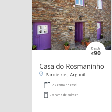
Desde
90
€
Casa do Rosmaninho
Pardieiros, Arganil
2 x cama de casal
2 x cama de solteiro