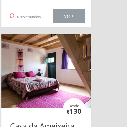
ver +
0 testemunhos
Desde
130
€
Casa da Ameixeira -