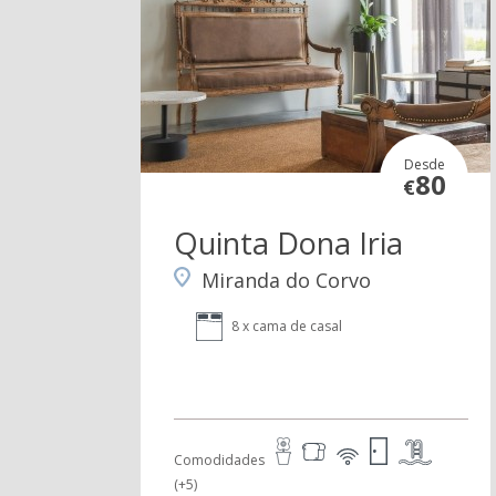
Desde
80
€
Quinta Dona Iria
Miranda do Corvo
8 x cama de casal
Comodidades
(+5)