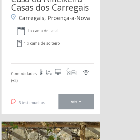
Casas dos Carregais
Carregais, Proença-a-Nova
1 x cama de casal
1 x cama de solteiro
Comodidades
(+2)
ver +
3 testemunhos