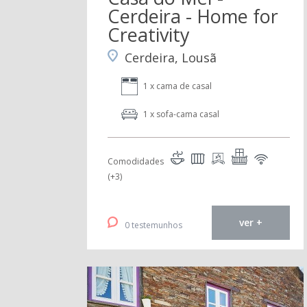
Cerdeira - Home for
Creativity
Cerdeira, Lousã
1 x cama de casal
1 x sofa-cama casal
Comodidades
(+3)
ver +
0 testemunhos