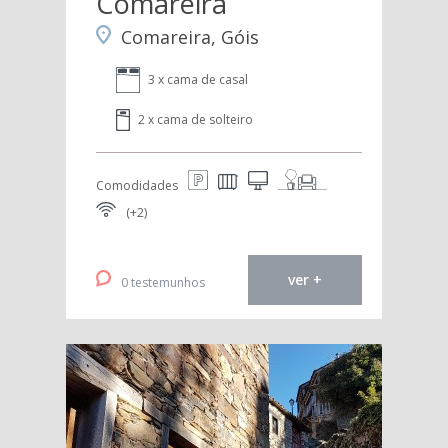
Comareira
Comareira, Góis
3 x cama de casal
2 x cama de solteiro
Comodidades
(+2)
ver +
0 testemunhos