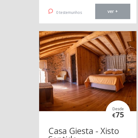
ver +
0 testemunhos
Desde
75
€
Casa Giesta - Xisto