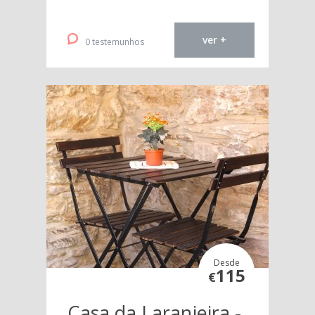
ver +
0 testemunhos
Desde
115
€
Casa da Laranjeira -