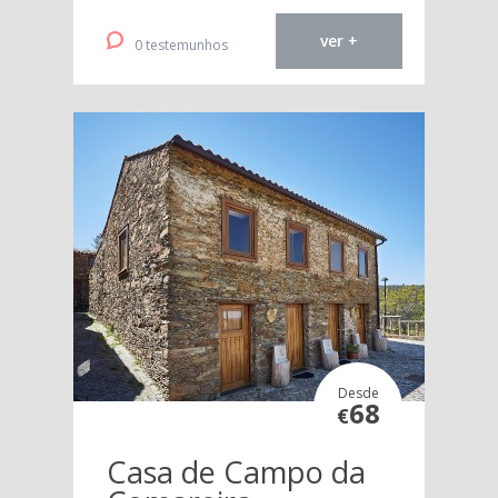
ver +
0 testemunhos
Desde
68
€
Casa de Campo da