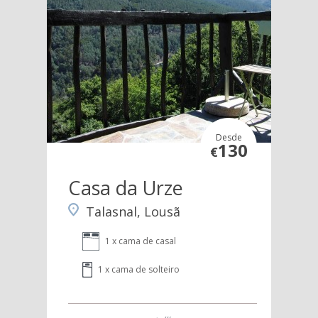
Desde
130
€
Casa da Urze
Talasnal, Lousã
1 x cama de casal
1 x cama de solteiro