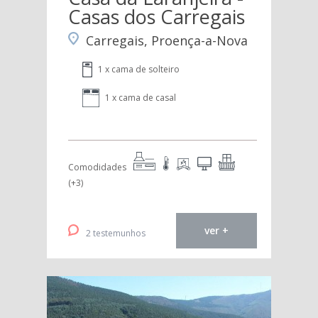
Casas dos Carregais
Carregais, Proença-a-Nova
1 x cama de solteiro
1 x cama de casal
Comodidades
(+3)
ver +
2 testemunhos