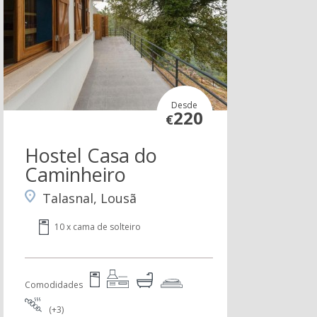
Desde
220
€
Hostel Casa do
Caminheiro
Talasnal, Lousã
10 x cama de solteiro
Comodidades
(+3)