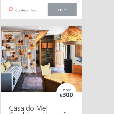
ver +
0 testemunhos
Desde
300
€
Casa do Mel -