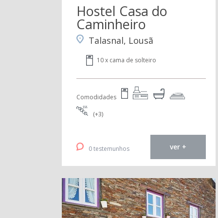
Hostel Casa do
Caminheiro
Talasnal, Lousã
10 x cama de solteiro
Comodidades
(+3)
ver +
0 testemunhos