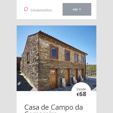
ver +
0 testemunhos
Desde
68
€
Casa de Campo da