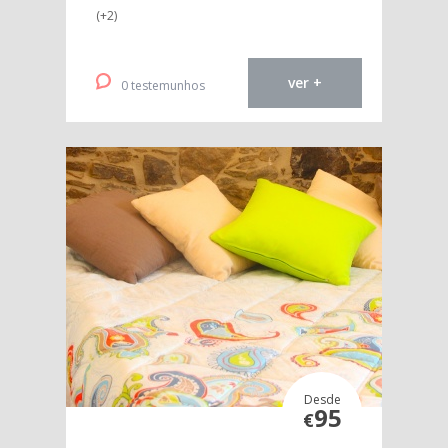
(+2)
ver +
0 testemunhos
Desde
95
€