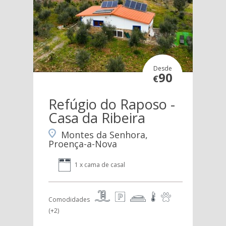
Desde
90
€
Refúgio do Raposo -
Casa da Ribeira
Montes da Senhora,
Proença-a-Nova
1 x cama de casal
Comodidades
(+2)