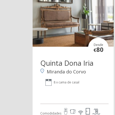
Desde
80
€
Quinta Dona Iria
Miranda do Corvo
8 x cama de casal
Comodidades