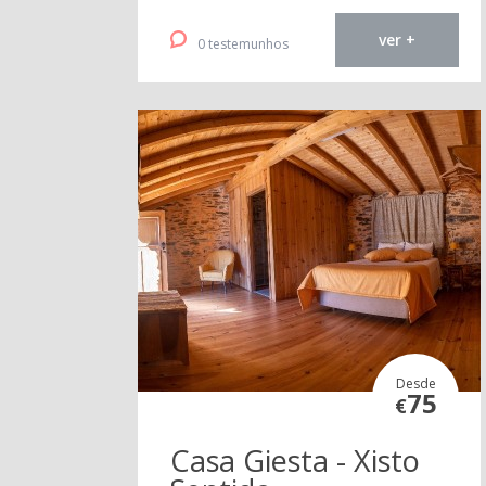
ver +
0 testemunhos
Desde
75
€
Casa Giesta - Xisto