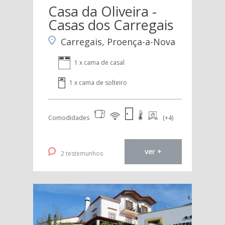
Casa da Oliveira -
Casas dos Carregais
Carregais, Proença-a-Nova
1 x cama de casal
1 x cama de solteiro
Comodidades
(+4)
ver +
2 testemunhos