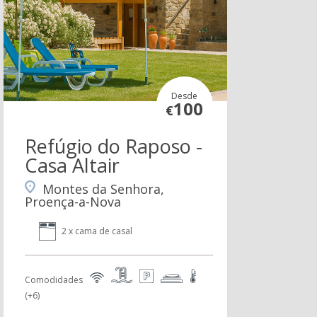
Desde
100
€
Refúgio do Raposo -
Casa Altair
Montes da Senhora,
Proença-a-Nova
2 x cama de casal
Comodidades
(+6)