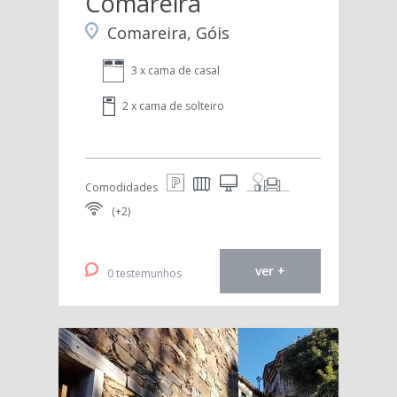
Comareira
Comareira, Góis
3 x cama de casal
2 x cama de solteiro
Comodidades
(+2)
ver +
0 testemunhos