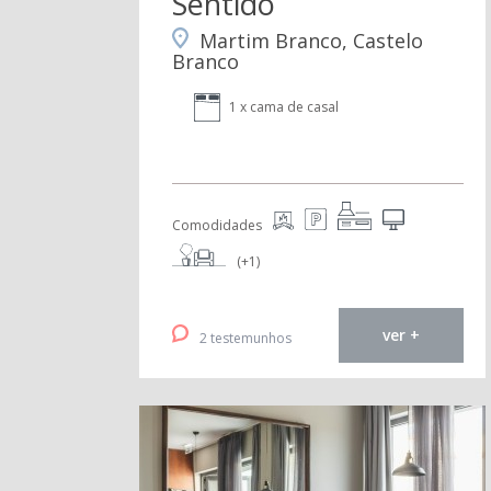
Sentido
Martim Branco, Castelo
Branco
1 x cama de casal
Comodidades
(+1)
ver +
2 testemunhos