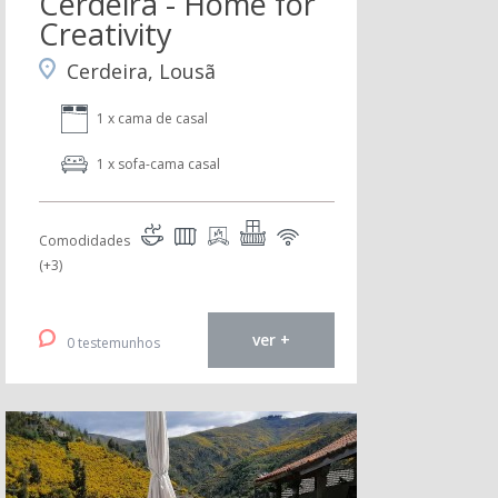
Cerdeira - Home for
Creativity
Cerdeira, Lousã
1 x cama de casal
1 x sofa-cama casal
Comodidades
(+3)
ver +
0 testemunhos