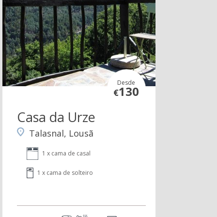
Desde
130
€
Casa da Urze
Talasnal, Lousã
1 x cama de casal
1 x cama de solteiro