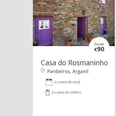
Desde
90
€
Casa do Rosmaninho
Pardieiros, Arganil
2 x cama de casal
2 x cama de solteiro