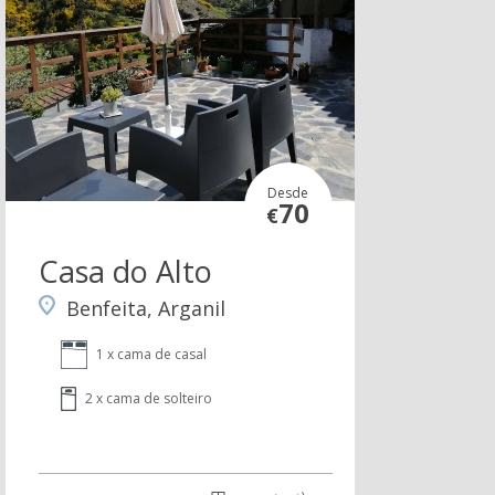
Desde
70
€
Casa do Alto
Benfeita, Arganil
1 x cama de casal
2 x cama de solteiro