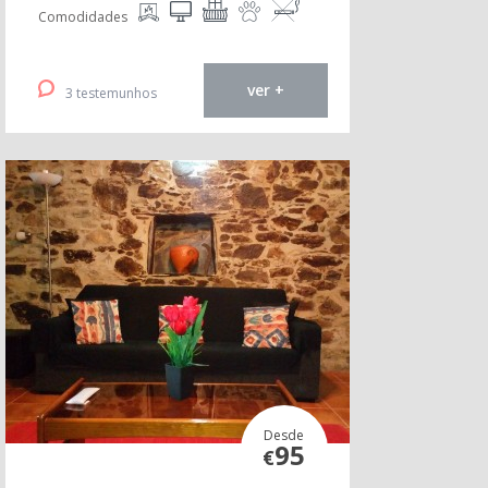
Comodidades
ver +
3 testemunhos
Desde
95
€