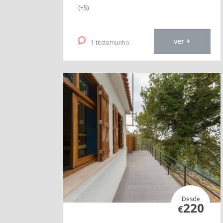
(+5)
ver +
1 testemunho
Desde
220
€