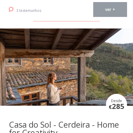
ver +
3 testemunhos
Desde
285
€
Casa do Sol - Cerdeira - Home
for Creativity