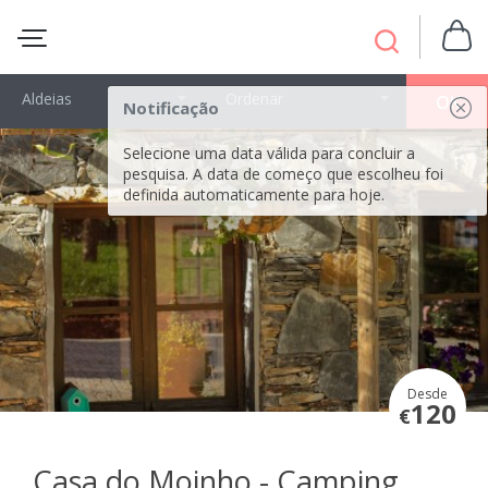
Aldeias
Ordenar
OK
Notificação
Selecione uma data válida para concluir a
pesquisa. A data de começo que escolheu foi
definida automaticamente para hoje.
Desde
120
€
Casa do Moinho - Camping