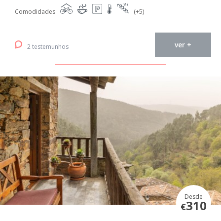
Comodidades
(+5)
ver +
2 testemunhos
Desde
310
€