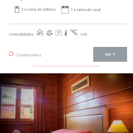
2 x cama de solteiro
1 x cama de casal
Comodidades
(+5)
ver +
3 testemunhos