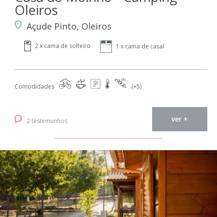
Oleiros
Açude Pinto, Oleiros
2 x cama de solteiro
1 x cama de casal
Comodidades
(+5)
ver +
2 testemunhos