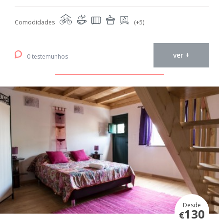
Comodidades
(+5)
ver +
0 testemunhos
Desde
130
€