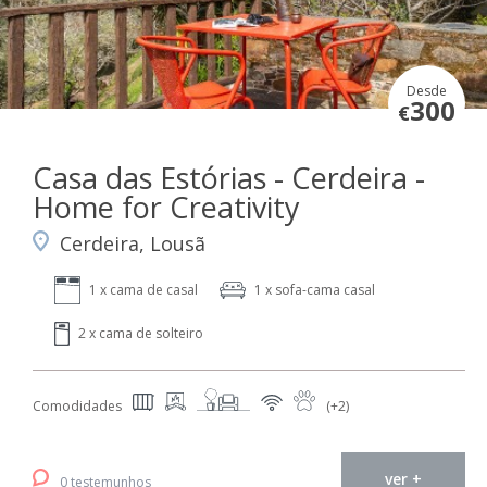
Desde
300
€
Casa das Estórias - Cerdeira -
Home for Creativity
Cerdeira, Lousã
1 x cama de casal
1 x sofa-cama casal
2 x cama de solteiro
Comodidades
(+2)
ver +
0 testemunhos