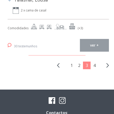
2 x cama de casal
Comodidades
(+3)
ver +
30 testemunhos
1
2
3
4
Contactos
: