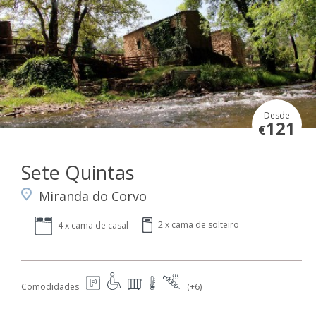
Desde
121
€
Sete Quintas
Miranda do Corvo
2 x cama de solteiro
4 x cama de casal
Comodidades
(+6)