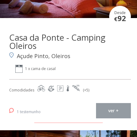
Desde
92
€
Casa da Ponte - Camping
Oleiros
Açude Pinto, Oleiros
1 x cama de casal
Comodidades
(+5)
ver +
1 testemunho