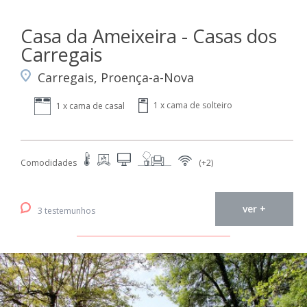
Casa da Ameixeira - Casas dos
Carregais
Carregais, Proença-a-Nova
1 x cama de solteiro
1 x cama de casal
Comodidades
(+2)
ver +
3 testemunhos