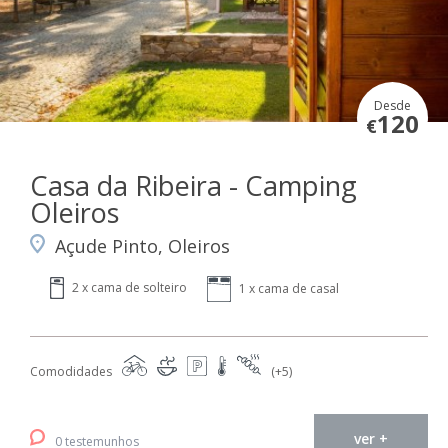
Desde
120
€
Casa da Ribeira - Camping
Oleiros
Açude Pinto, Oleiros
2 x cama de solteiro
1 x cama de casal
Comodidades
(+5)
ver +
0 testemunhos