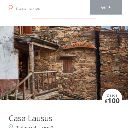
ver +
3 testemunhos
Desde
100
€
Casa Lausus
Talasnal, Lousã