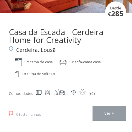
Desde
285
€
Casa da Escada - Cerdeira -
Home for Creativity
Cerdeira, Lousã
1 x cama de casal
1 x sofa-cama casal
1 x cama de solteiro
Comodidades
(+2)
ver +
0 testemunhos