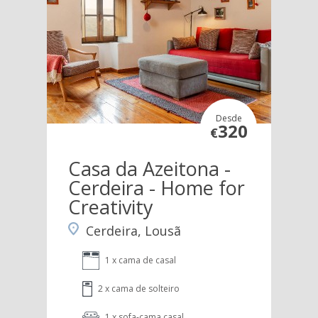
Desde
320
€
Casa da Azeitona -
Cerdeira - Home for
Creativity
Cerdeira, Lousã
1 x cama de casal
2 x cama de solteiro
1 x sofa-cama casal