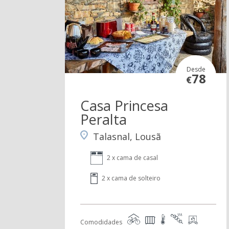
Desde
78
€
Casa Princesa
Peralta
Talasnal, Lousã
2 x cama de casal
2 x cama de solteiro
Comodidades