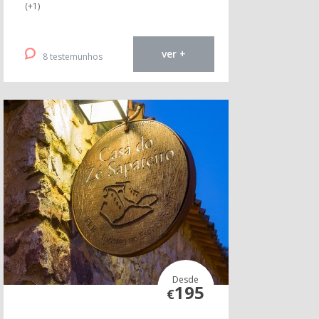
(+1)
ver +
8 testemunhos
Desde
195
€