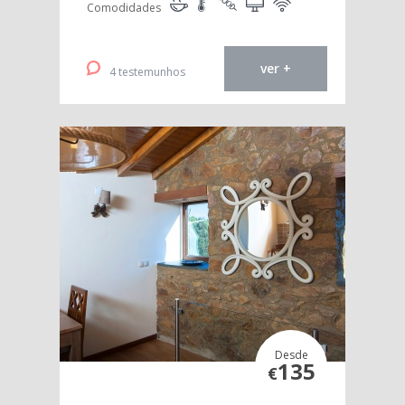
Comodidades
ver +
4 testemunhos
Desde
135
€