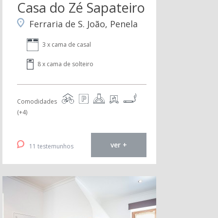
Casa do Zé Sapateiro
Ferraria de S. João, Penela
3 x cama de casal
8 x cama de solteiro
Comodidades
(+4)
ver +
11 testemunhos