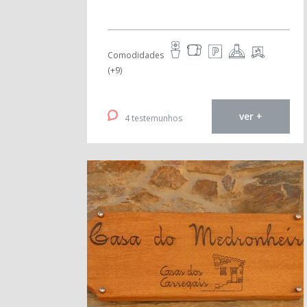
Comodidades
(+9)
ver +
4 testemunhos