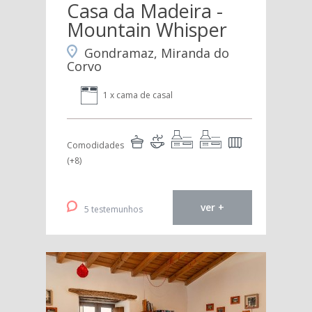
Casa da Madeira -
Mountain Whisper
Gondramaz, Miranda do
Corvo
1 x cama de casal
Comodidades
(+8)
ver +
5 testemunhos