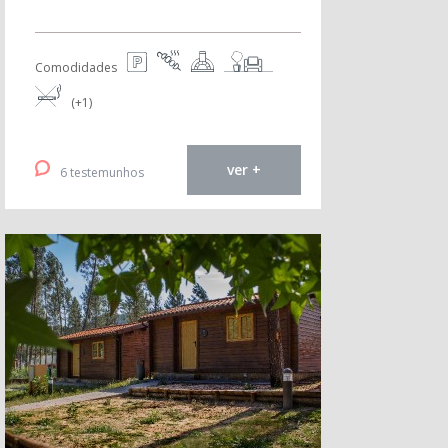
Comodidades
(+1)
ver +
6 testemunhos