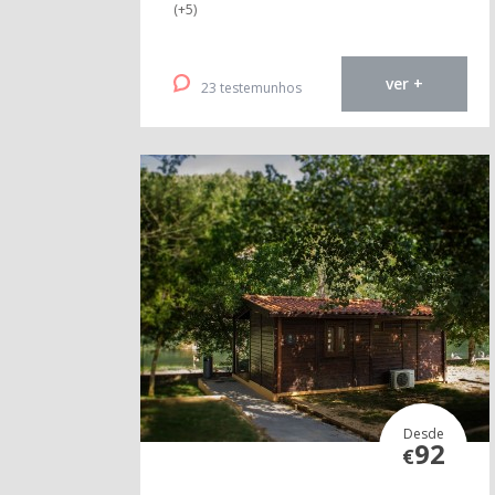
(+5)
ver +
23 testemunhos
Desde
92
€