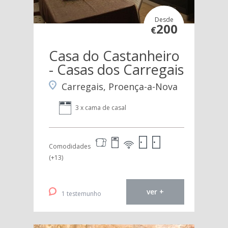
Desde
200
€
Casa do Castanheiro
- Casas dos Carregais
Carregais, Proença-a-Nova
3 x cama de casal
Comodidades
(+13)
ver +
1 testemunho