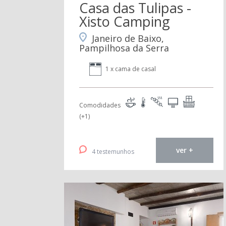
Casa das Tulipas -
Xisto Camping
Janeiro de Baixo,
Pampilhosa da Serra
1 x cama de casal
Comodidades
(+1)
ver +
4 testemunhos