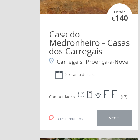
Desde
140
€
Casa do
Medronheiro - Casas
dos Carregais
Carregais, Proença-a-Nova
2 x cama de casal
Comodidades
(+7)
ver +
3 testemunhos