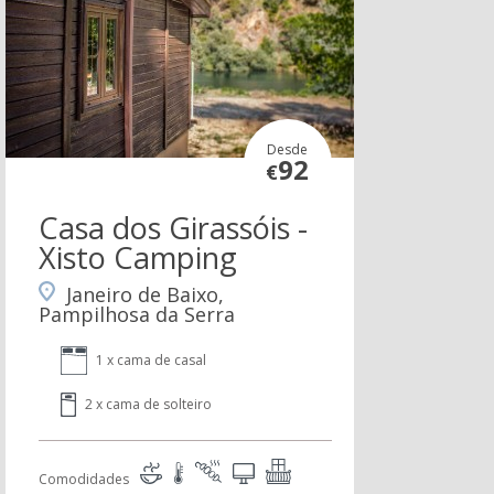
Desde
92
€
Casa dos Girassóis -
Xisto Camping
Janeiro de Baixo,
Pampilhosa da Serra
1 x cama de casal
2 x cama de solteiro
Comodidades