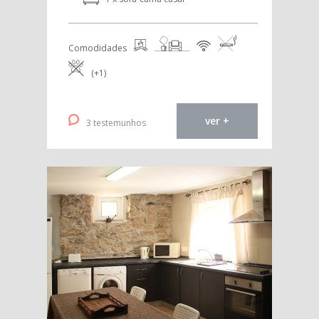
Comodidades
(+1)
ver +
3 testemunhos