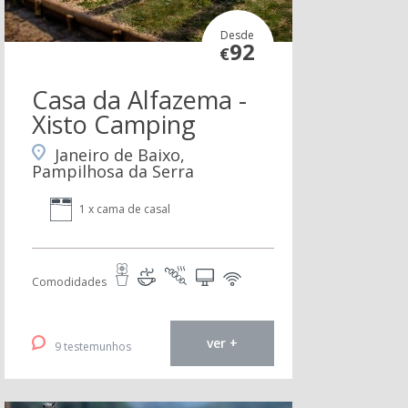
Desde
92
€
Casa da Alfazema -
Xisto Camping
Janeiro de Baixo,
Pampilhosa da Serra
1 x cama de casal
Comodidades
ver +
9 testemunhos