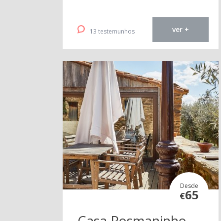
ver +
13 testemunhos
Desde
65
€
Casa Rosmaninho -