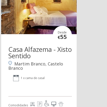
Desde
55
€
Casa Alfazema - Xisto
Sentido
Martim Branco, Castelo
Branco
1 x cama de casal
Comodidades