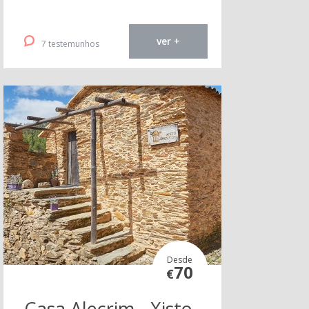
ver +
7 testemunhos
Desde
70
€
Casa Alecrim - Xisto