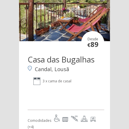
Desde
89
€
Casa das Bugalhas
Candal, Lousã
3 x cama de casal
Comodidades
(+4)