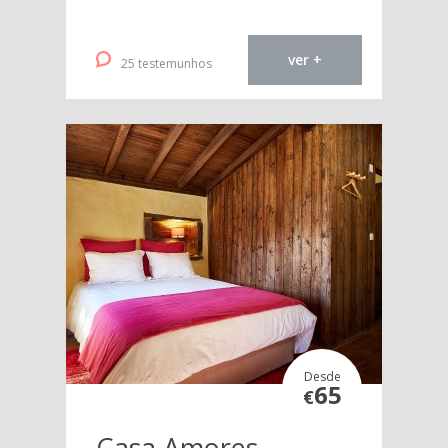
ver +
25 testemunhos
Desde
65
€
Casa Amores-