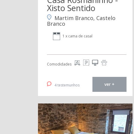
Xisto Sentido
Martim Branco, Castelo
Branco
1 x cama de casal
Comodidades
ver +
4 testemunhos