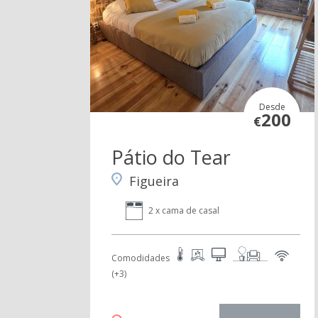
Desde
200
€
Pátio do Tear
Figueira
2 x cama de casal
Comodidades
(+3)