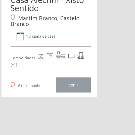
Sentido
Martim Branco, Castelo
Branco
1 x cama de casal
Comodidades
(+1)
ver +
6 testemunhos