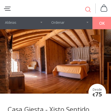
Aldeias
Ordenar
OK
Desde
75
€
Casa Giesta - Xisto Sentido