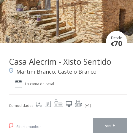
Desde
70
€
Casa Alecrim - Xisto Sentido
Martim Branco, Castelo Branco
1 x cama de casal
Comodidades
(+1)
ver +
6 testemunhos