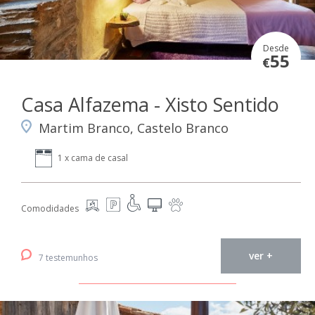
Desde
55
€
Casa Alfazema - Xisto Sentido
Martim Branco, Castelo Branco
1 x cama de casal
Comodidades
ver +
7 testemunhos