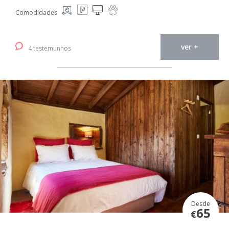
Comodidades
ver +
4 testemunhos
Desde
65
€