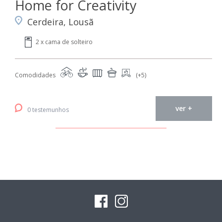
Home for Creativity
Cerdeira, Lousã
2 x cama de solteiro
Comodidades
(+5)
ver +
0 testemunhos