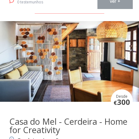
ver +
0 testemunhos
Desde
300
€
Casa do Mel - Cerdeira - Home
for Creativity