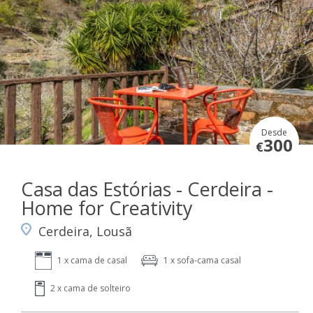
Desde
300
€
Casa das Estórias - Cerdeira -
Home for Creativity
Cerdeira, Lousã
1 x cama de casal
1 x sofa-cama casal
2 x cama de solteiro