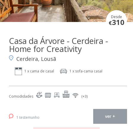
Desde
310
€
Casa da Árvore - Cerdeira -
Home for Creativity
Cerdeira, Lousã
1 x cama de casal
1 x sofa-cama casal
Comodidades
(+3)
ver +
1 testemunho