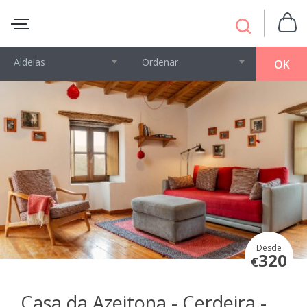
Aldeias
Ordenar
OK
Desde
320
€
Casa da Azeitona - Cerdeira -