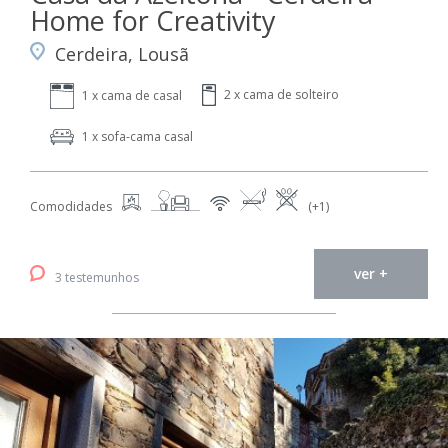
Home for Creativity
Cerdeira, Lousã
2 x cama de solteiro
1 x cama de casal
1 x sofa-cama casal
Comodidades
(+1)
ver +
3 testemunhos