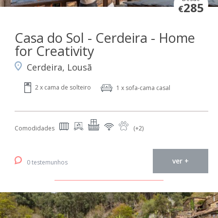
285
€
Casa do Sol - Cerdeira - Home
for Creativity
Cerdeira, Lousã
2 x cama de solteiro
1 x sofa-cama casal
Comodidades
(+2)
ver +
0 testemunhos