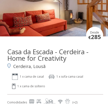
Desde
285
€
Casa da Escada - Cerdeira -
Home for Creativity
Cerdeira, Lousã
1 x cama de casal
1 x sofa-cama casal
1 x cama de solteiro
Comodidades
(+2)