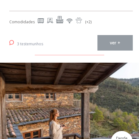
Comodidades
(+2)
ver +
3 testemunhos
Desde