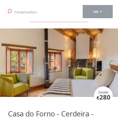
ver +
0 testemunhos
Desde
280
€
Casa do Forno - Cerdeira -