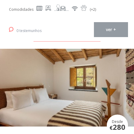
Comodidades
(+2)
ver +
0 testemunhos
Desde
280
€