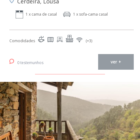
Cerdeira, Lousã
1 x cama de casal
1 x sofa-cama casal
Comodidades
(+3)
ver +
0 testemunhos