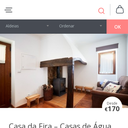
Aldeias
Ordenar
OK
Desde
170
€
Casa da Eira – Casas de Água