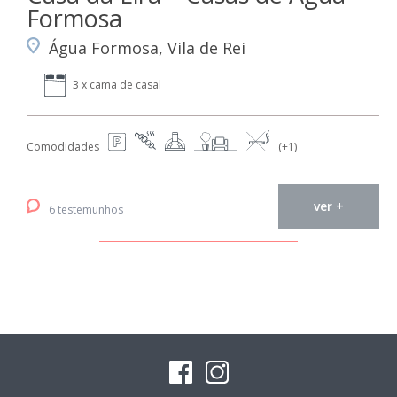
Formosa
Água Formosa, Vila de Rei
3 x cama de casal
Comodidades
(+1)
ver +
6 testemunhos