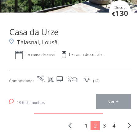
Desde
130
€
Casa da Urze
Talasnal, Lousã
1 x cama de solteiro
1 x cama de casal
Comodidades
(+2)
ver +
19 testemunhos
1
2
3
4