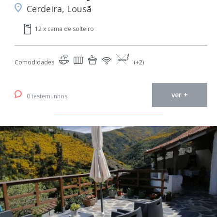
Cerdeira, Lousã
12 x cama de solteiro
Comodidades
(+2)
ver +
0 testemunhos