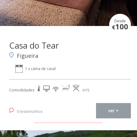
Desde
100
€
Casa do Tear
Figueira
1 x cama de casal
Comodidades
(+1)
ver +
0 testemunhos