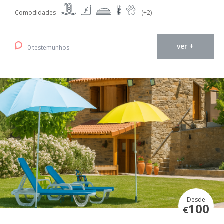
Comodidades
(+2)
ver +
0 testemunhos
Desde
100
€