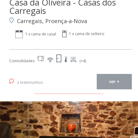
Casa da Oliveira - Casas dos
Carregais
Carregais, Proença-a-Nova
1 x cama de solteiro
1 x cama de casal
Comodidades
(+4)
ver +
2 testemunhos