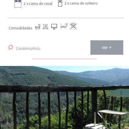
2 x cama de solteiro
2 x cama de casal
Comodidades
ver +
2 testemunhos