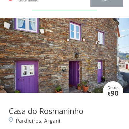
1 testemunho
Desde
90
€
Casa do Rosmaninho
Pardieiros, Arganil