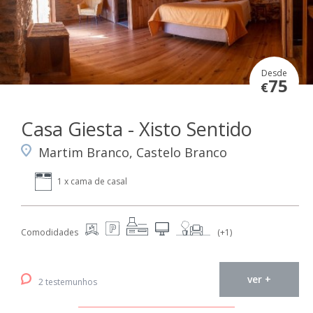
Desde
75
€
Casa Giesta - Xisto Sentido
Martim Branco, Castelo Branco
1 x cama de casal
Comodidades
(+1)
ver +
2 testemunhos