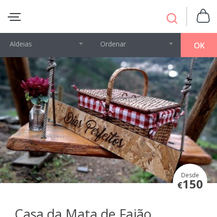
Aldeias
Ordenar
OK
Desde
150
€
Casa da Mata de Fajão