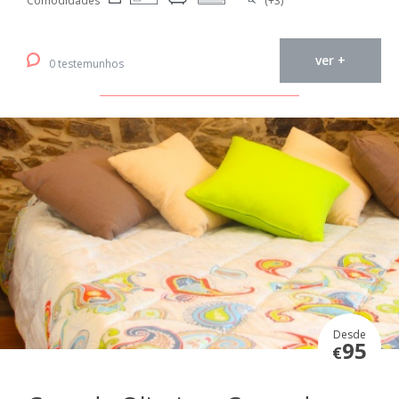
Comodidades
(+3)
ver +
0 testemunhos
Desde
95
€