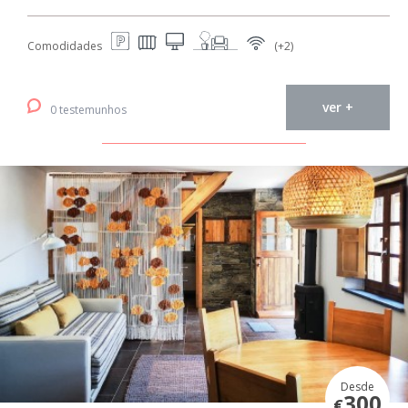
Comodidades
(+2)
ver +
0 testemunhos
Desde
300
€