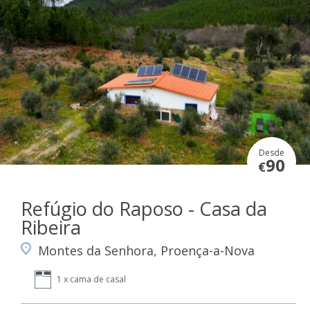
Desde
90
€
Refúgio do Raposo - Casa da
Ribeira
Montes da Senhora, Proença-a-Nova
1 x cama de casal