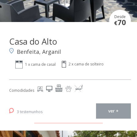
Desde
70
€
Casa do Alto
Benfeita, Arganil
2 x cama de solteiro
1 x cama de casal
Comodidades
ver +
3 testemunhos