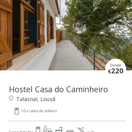
Desde
220
€
Hostel Casa do Caminheiro
Talasnal, Lousã
10 x cama de solteiro