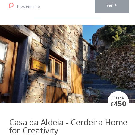
ver +
1 testemunho
Desde
450
€
Casa da Aldeia - Cerdeira Home
for Creativity