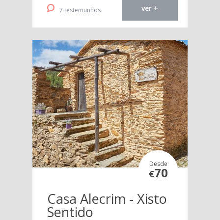
ver +
7 testemunhos
Desde
70
€
Casa Alecrim - Xisto
Sentido