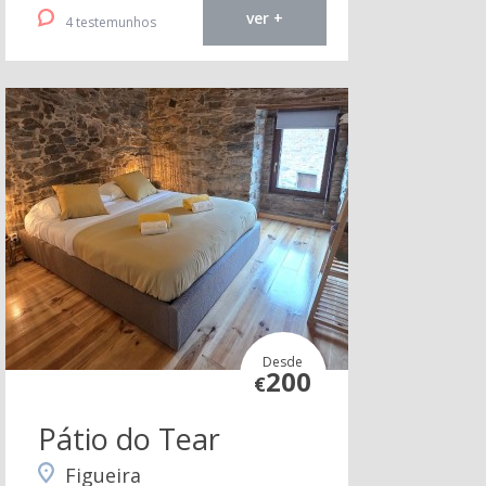
ver +
4 testemunhos
Desde
200
€
Pátio do Tear
Figueira