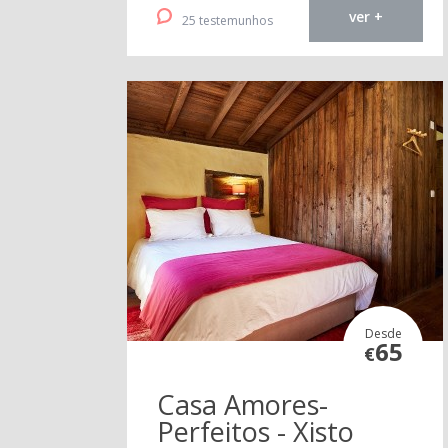
ver +
25 testemunhos
Desde
65
€
Casa Amores-
Perfeitos - Xisto