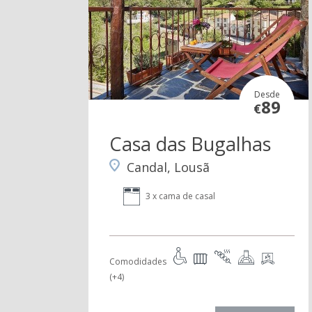
Desde
89
€
Casa das Bugalhas
Candal, Lousã
3 x cama de casal
Comodidades
(+4)