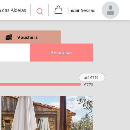
 das Aldeias
Iniciar Sessão
Vouchers
Pesquisar
até €770
€
770