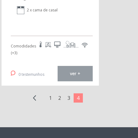
2 x cama de casal
Comodidades
(+3)
ver +
0 testemunhos
1
2
3
4