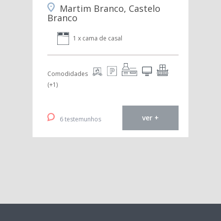
Martim Branco, Castelo
Branco
1 x cama de casal
Comodidades
(+1)
ver +
6 testemunhos