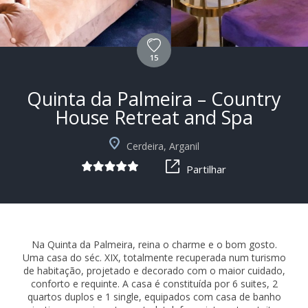
15
Quinta da Palmeira – Country
House Retreat and Spa
+11
Cerdeira, Arganil
Partilhar
Na Quinta da Palmeira, reina o charme e o bom gosto.
Uma casa do séc. XIX, totalmente recuperada num turismo
de habitação, projetado e decorado com o maior cuidado,
conforto e requinte. A casa é constituída por 6 suites, 2
quartos duplos e 1 single, equipados com casa de banho