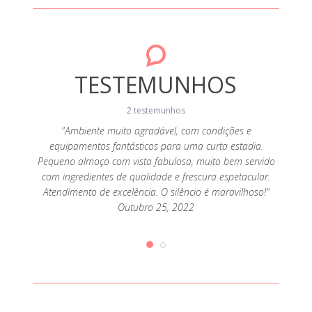
TESTEMUNHOS
2 testemunhos
da! A
"Ambiente muito agradável, com condições e
"A c
sa, a
equipamentos fantásticos para uma curta estadia.
cozi
super
Pequeno almoço com vista fabulosa, muito bem servido
alde
 tendo
com ingredientes de qualidade e frescura espetacular.
aten
que
Atendimento de excelência. O silêncio é maravilhoso!"
pr
ias de
Outubro 25, 2022
desej
iríamos
queijo
2