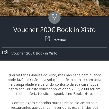
0
Voucher 200€ Book in Xisto
Partilhar
Voucher 200€ Book in Xisto
Quer visitar as Aldeias do Xisto, mas não sabe bem quando
pode fazê-lo? Criámos a solução perfeita para si: com toda
a tranquilidade e a partir do conforto da sua casa, pode
agora adquirir este voucher no valor de 200€, a utilizar em
toda a oferta turística disponível no Bookinxisto.
Compre agora e escolha mais tarde os alojamentos e
restaurantes que quer conhecer ou as experiências que