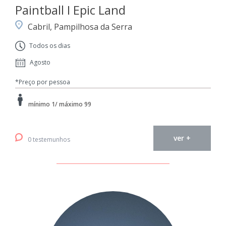
Paintball I Epic Land
Cabril, Pampilhosa da Serra
Todos os dias
Agosto
*Preço por pessoa
mínimo 1/ máximo 99
ver +
0 testemunhos