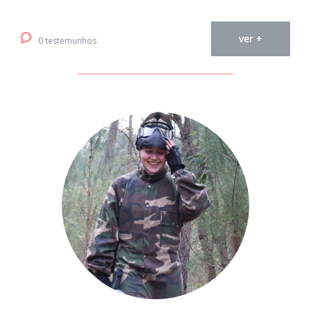
ver +
0 testemunhos