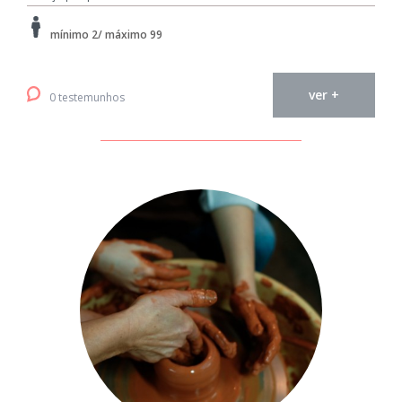
mínimo 2/ máximo 99
ver +
0 testemunhos