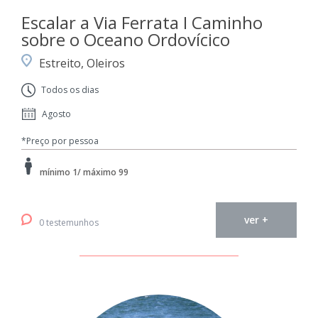
Escalar a Via Ferrata I Caminho
sobre o Oceano Ordovícico
Estreito, Oleiros
Todos os dias
Agosto
*Preço por pessoa
mínimo 1/ máximo 99
ver +
0 testemunhos