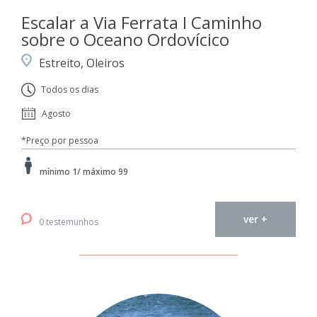
Escalar a Via Ferrata I Caminho
sobre o Oceano Ordovícico
Estreito, Oleiros
Todos os dias
Agosto
*Preço por pessoa
mínimo 1/ máximo 99
ver +
0 testemunhos