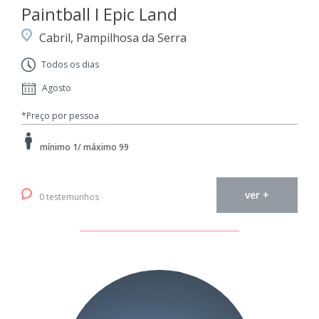
Paintball I Epic Land
Cabril, Pampilhosa da Serra
Todos os dias
Agosto
*Preço por pessoa
mínimo 1/ máximo 99
ver +
0 testemunhos