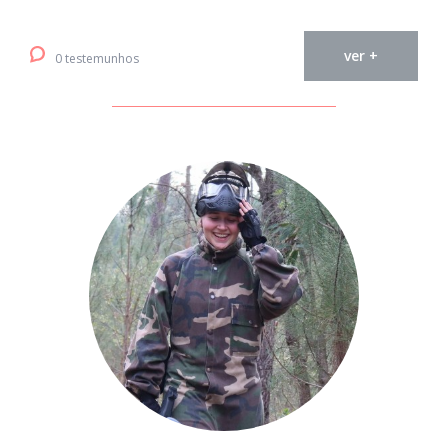
ver +
0 testemunhos