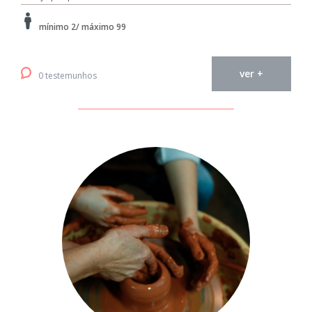
mínimo 2/ máximo 99
ver +
0 testemunhos