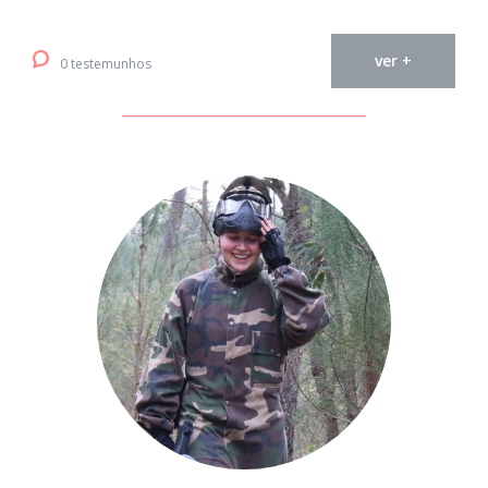
ver +
0 testemunhos