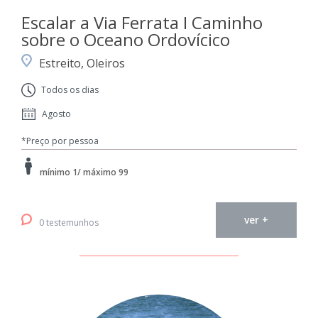
Escalar a Via Ferrata I Caminho
sobre o Oceano Ordovícico
Estreito, Oleiros
Todos os dias
Agosto
*Preço por pessoa
mínimo 1/ máximo 99
ver +
0 testemunhos