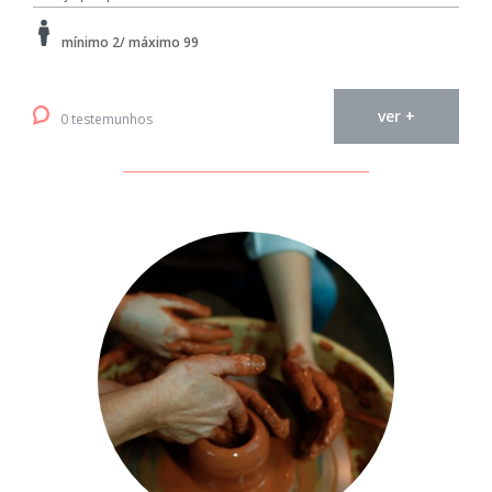
mínimo 2/ máximo 99
ver +
0 testemunhos