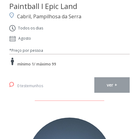
Paintball I Epic Land
Cabril, Pampilhosa da Serra
Todos os dias
Agosto
*Preço por pessoa
mínimo 1/ máximo 99
ver +
0 testemunhos