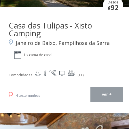
Desde
92
€
Casa das Tulipas - Xisto
Camping
Janeiro de Baixo, Pampilhosa da Serra
1 x cama de casal
Comodidades
(+1)
ver +
4 testemunhos