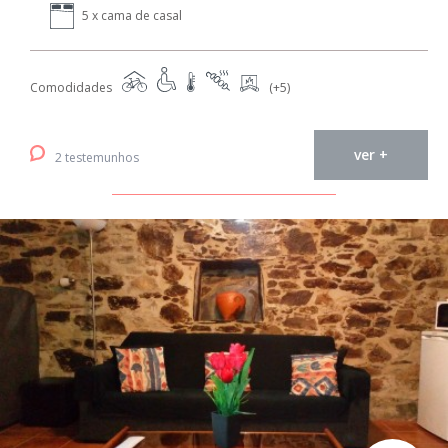
5 x cama de casal
Comodidades
(+5)
ver +
2 testemunhos