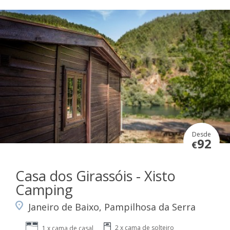
Desde
92
€
Casa dos Girassóis - Xisto
Camping
Janeiro de Baixo, Pampilhosa da Serra
2 x cama de solteiro
1 x cama de casal