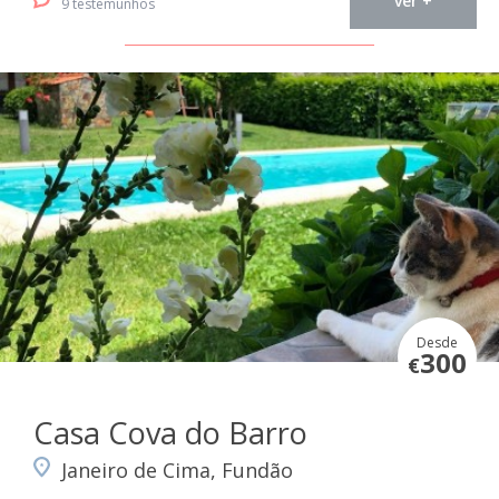
ver +
9 testemunhos
Desde
300
€
Casa Cova do Barro
Janeiro de Cima, Fundão