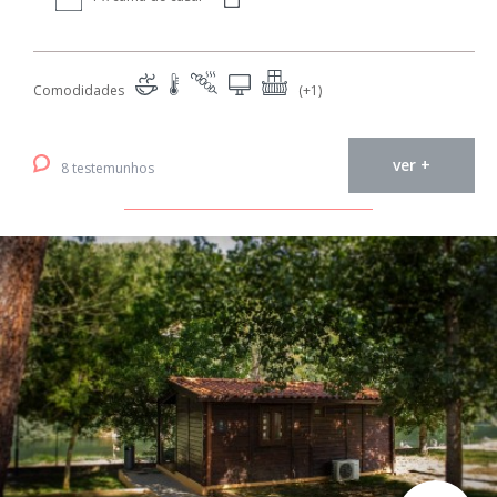
Comodidades
(+1)
ver +
8 testemunhos