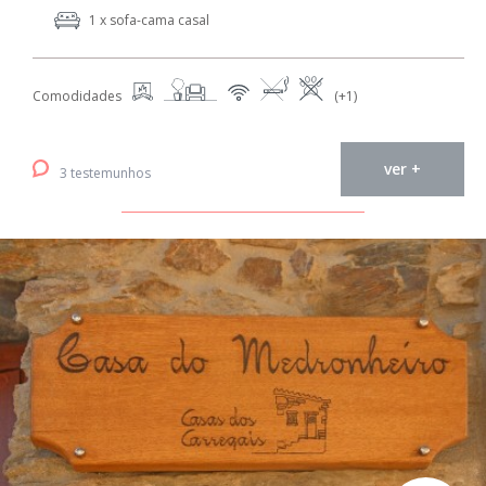
1 x sofa-cama casal
Comodidades
(+1)
ver +
3 testemunhos