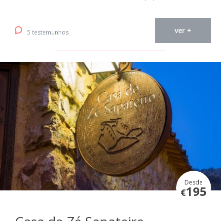
ver +
5 testemunhos
Desde
195
€