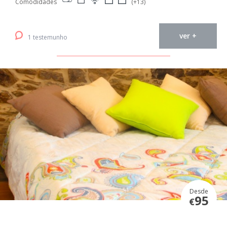
Comodidades
(+13)
ver +
1 testemunho
Desde
95
€