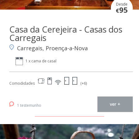
Desde
95
€
Casa da Cerejeira - Casas dos
Carregais
Carregais, Proença-a-Nova
1 x cama de casal
Comodidades
(+6)
ver +
1 testemunho