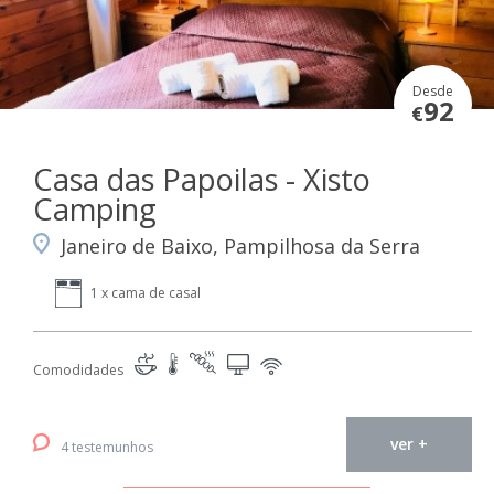
Desde
92
€
Casa das Papoilas - Xisto
Camping
Janeiro de Baixo, Pampilhosa da Serra
1 x cama de casal
Comodidades
ver +
4 testemunhos