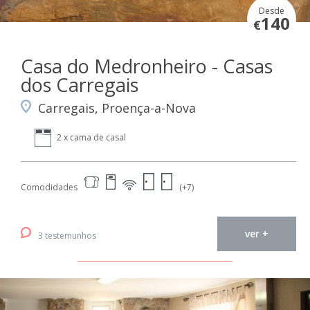
Desde
140
€
Casa do Medronheiro - Casas
dos Carregais
Carregais, Proença-a-Nova
2 x cama de casal
Comodidades
(+7)
ver +
3 testemunhos