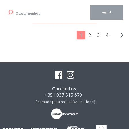
ver +
0 testemunhos
1
2
3
4
Contactos
:
+351 937 515 679
(Chamada para rede móvel nacional)