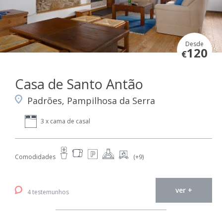
Desde
120
€
Casa de Santo Antão
Padrões, Pampilhosa da Serra
3 x cama de casal
Comodidades
(+9)
ver +
4 testemunhos