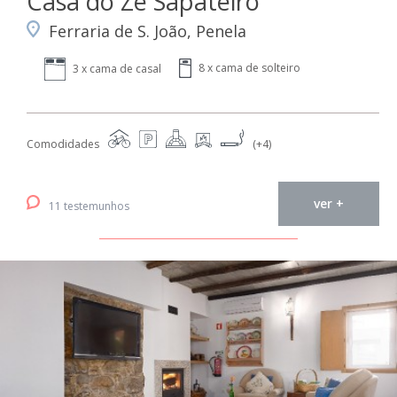
Casa do Zé Sapateiro
Ferraria de S. João, Penela
8 x cama de solteiro
3 x cama de casal
Comodidades
(+4)
ver +
11 testemunhos