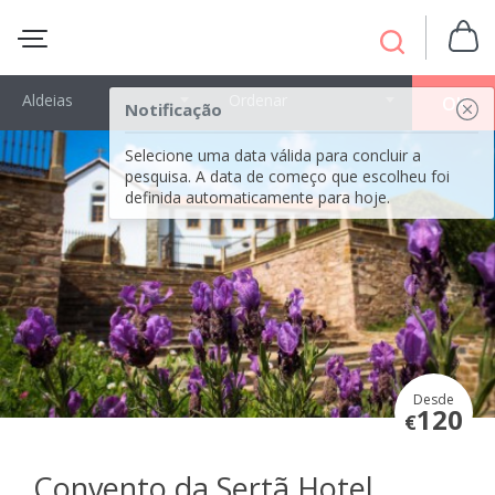
Aldeias
Ordenar
OK
Notificação
Selecione uma data válida para concluir a
pesquisa. A data de começo que escolheu foi
definida automaticamente para hoje.
Desde
120
€
Convento da Sertã Hotel