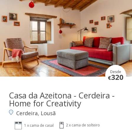
Desde
320
€
Casa da Azeitona - Cerdeira -
Home for Creativity
Cerdeira, Lousã
2 x cama de solteiro
1 x cama de casal