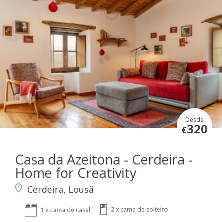
Desde
320
€
Casa da Azeitona - Cerdeira -
Home for Creativity
Cerdeira, Lousã
2 x cama de solteiro
1 x cama de casal