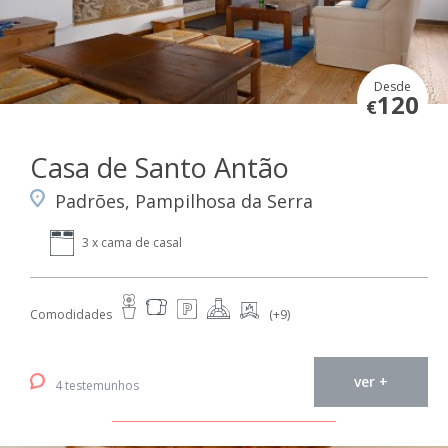
Desde
120
€
Casa de Santo Antão
Padrões, Pampilhosa da Serra
3 x cama de casal
Comodidades
(+9)
ver +
4 testemunhos