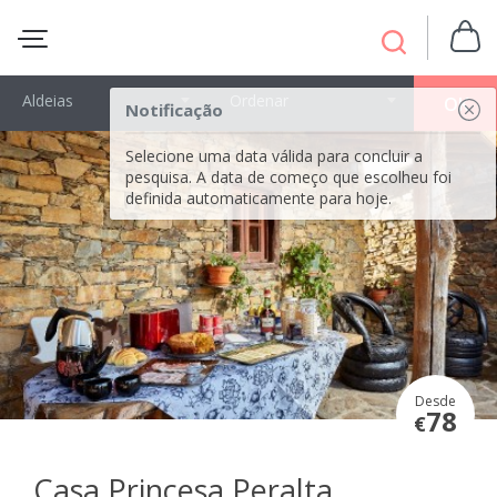
Aldeias
Ordenar
OK
Notificação
Selecione uma data válida para concluir a
pesquisa. A data de começo que escolheu foi
definida automaticamente para hoje.
Desde
78
€
Casa Princesa Peralta