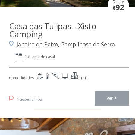
Desde
92
€
Casa das Tulipas - Xisto
Camping
Janeiro de Baixo, Pampilhosa da Serra
1 x cama de casal
Comodidades
(+1)
ver +
4 testemunhos