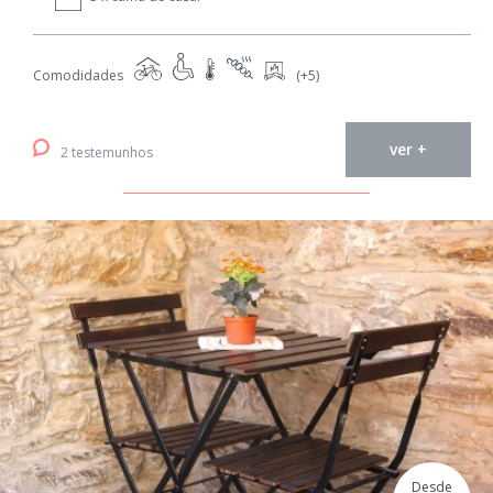
Comodidades
(+5)
ver +
2 testemunhos
Desde