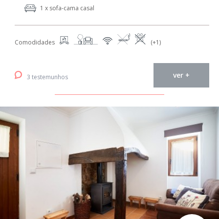
1 x sofa-cama casal
Comodidades
(+1)
ver +
3 testemunhos