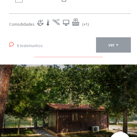
Comodidades
(+1)
ver +
8 testemunhos