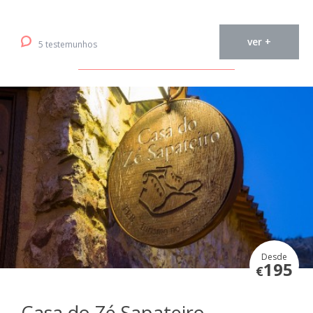
ver +
5 testemunhos
Desde
195
€
Casa do Zé Sapateiro