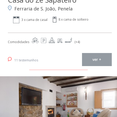
Ferraria de S. João, Penela
8 x cama de solteiro
3 x cama de casal
Comodidades
(+4)
ver +
11 testemunhos