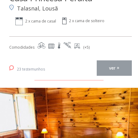
Talasnal, Lousã
2 x cama de solteiro
2 x cama de casal
Comodidades
(+5)
ver +
23 testemunhos