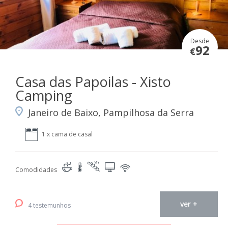
Desde
92
€
Casa das Papoilas - Xisto
Camping
Janeiro de Baixo, Pampilhosa da Serra
1 x cama de casal
Comodidades
ver +
4 testemunhos