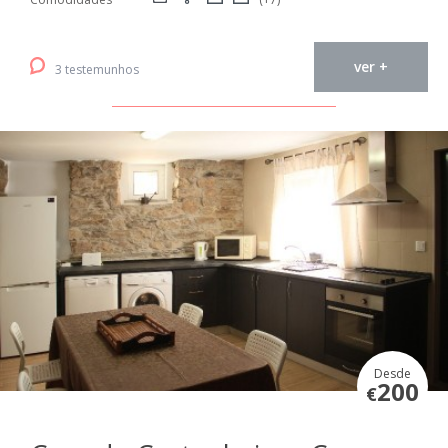
ver +
3 testemunhos
Desde
200
€