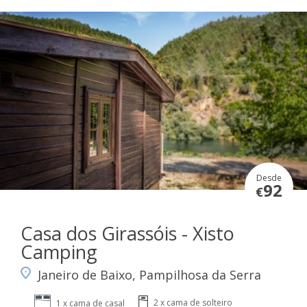
Desde
92
€
Casa dos Girassóis - Xisto
Camping
Janeiro de Baixo, Pampilhosa da Serra
2 x cama de solteiro
1 x cama de casal