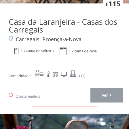
115
€
Casa da Laranjeira - Casas dos
Carregais
Carregais, Proença-a-Nova
1 x cama de solteiro
1 x cama de casal
Comodidades
(+3)
ver +
2 testemunhos