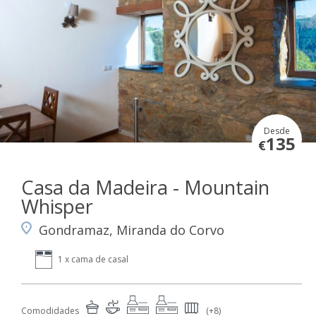
Desde
135
€
Casa da Madeira - Mountain
Whisper
Gondramaz, Miranda do Corvo
1 x cama de casal
Comodidades
(+8)