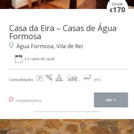
Desde
170
€
Casa da Eira – Casas de Água
Formosa
Água Formosa, Vila de Rei
3 x cama de casal
Comodidades
(+1)
ver +
6 testemunhos