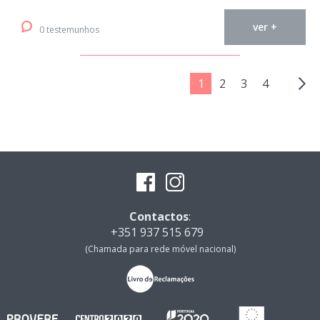
ver +
0 testemunhos
1
2
3
4
Contactos
:
+351 937 515 679
(Chamada para rede móvel nacional)