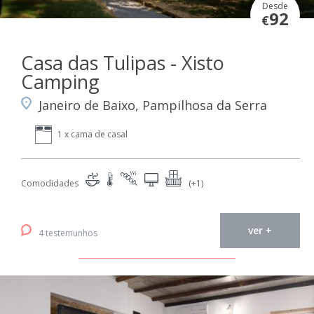
Desde
92
€
Casa das Tulipas - Xisto
Camping
Janeiro de Baixo, Pampilhosa da Serra
1 x cama de casal
Comodidades
(+1)
ver +
4 testemunhos