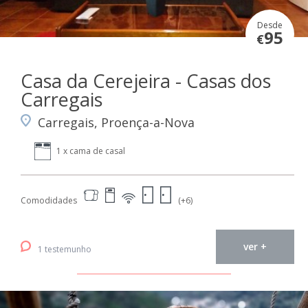
Desde
95
€
Casa da Cerejeira - Casas dos
Carregais
Carregais, Proença-a-Nova
1 x cama de casal
Comodidades
(+6)
ver +
1 testemunho