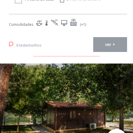
Comodidades
(+1)
ver +
8 testemunhos