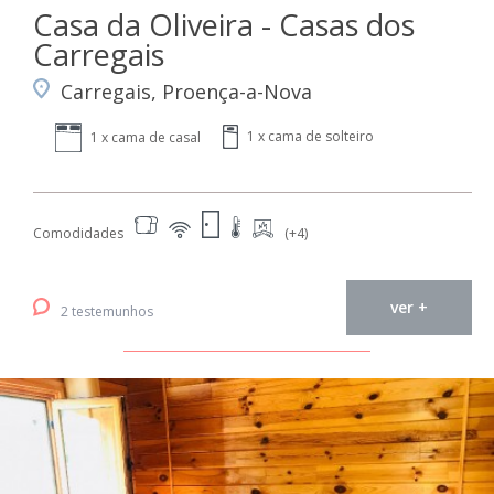
Casa da Oliveira - Casas dos
Carregais
Carregais, Proença-a-Nova
1 x cama de solteiro
1 x cama de casal
Comodidades
(+4)
ver +
2 testemunhos