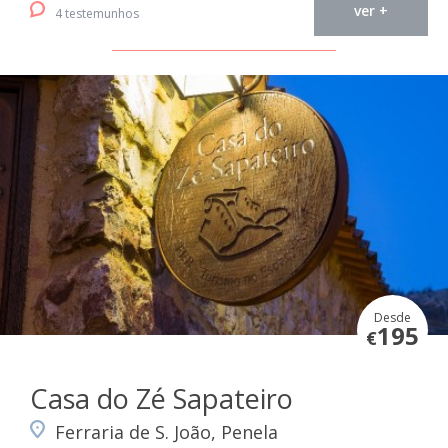
ver +
4 testemunhos
Desde
195
€
Casa do Zé Sapateiro
Ferraria de S. João, Penela