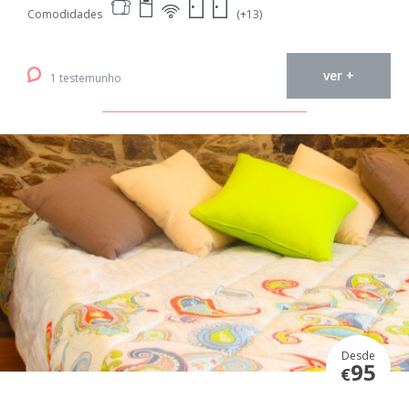
Comodidades
(+13)
ver +
1 testemunho
Desde
95
€