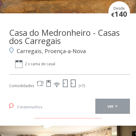
Desde
140
€
Casa do Medronheiro - Casas
dos Carregais
Carregais, Proença-a-Nova
2 x cama de casal
Comodidades
(+7)
ver +
3 testemunhos