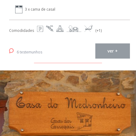
3 x cama de casal
Comodidades
(+1)
ver +
6 testemunhos