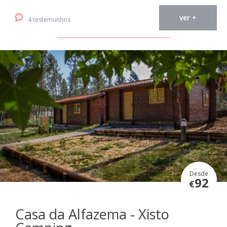
ver +
4 testemunhos
Desde
92
€
Casa da Alfazema - Xisto