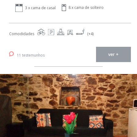
8 x cama de solteiro
3 x cama de casal
Comodidades
(+4)
ver +
11 testemunhos