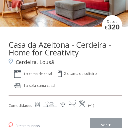
Desde
320
€
Casa da Azeitona - Cerdeira -
Home for Creativity
Cerdeira, Lousã
2 x cama de solteiro
1 x cama de casal
1 x sofa-cama casal
Comodidades
(+1)
ver +
3 testemunhos