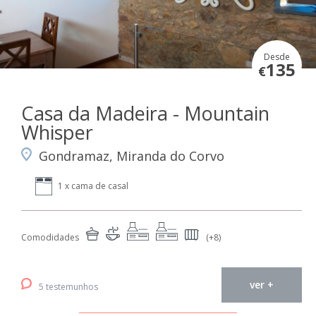
Desde
135
€
Casa da Madeira - Mountain
Whisper
Gondramaz, Miranda do Corvo
1 x cama de casal
Comodidades
(+8)
ver +
5 testemunhos