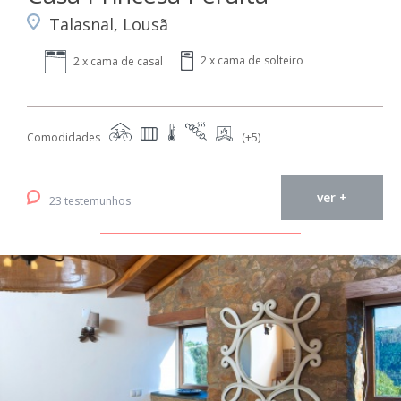
Talasnal, Lousã
2 x cama de solteiro
2 x cama de casal
Comodidades
(+5)
ver +
23 testemunhos