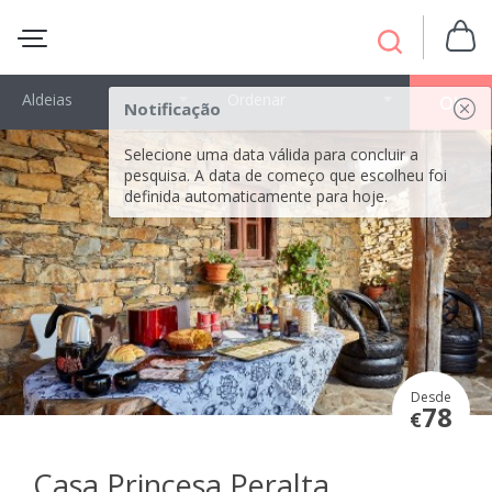
Aldeias
Ordenar
OK
Notificação
Selecione uma data válida para concluir a
pesquisa. A data de começo que escolheu foi
definida automaticamente para hoje.
Desde
78
€
Casa Princesa Peralta