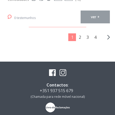
ver +
0 testemunhos
1
2
3
4
Contactos
:
+351 937 515 679
(Chamada para rede móvel nacional)