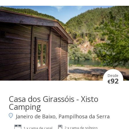
Desde
92
€
Casa dos Girassóis - Xisto
Camping
Janeiro de Baixo, Pampilhosa da Serra
2 x cama de solteiro
1 x cama de casal