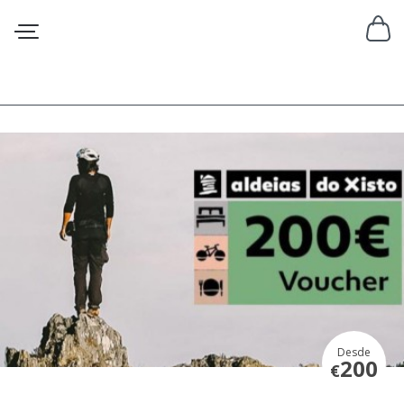
Desde
200
€