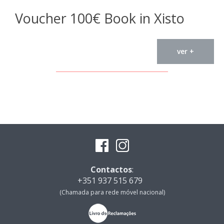
Voucher 100€ Book in Xisto
ver +
Contactos
:
+351 937 515 679
(Chamada para rede móvel nacional)