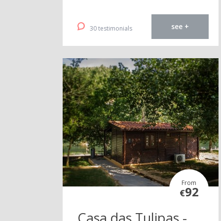
see +
30 testimonials
From
92
€
Casa das Tulipas -