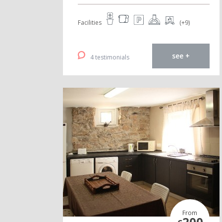
Facilities
(+9)
see +
4 testimonials
From
200