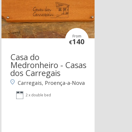
From
140
€
Casa do
Medronheiro - Casas
dos Carregais
Carregais, Proença-a-Nova
2 x double bed