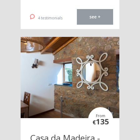
see +
4 testimonials
From
135
€
Casa da Madeira -