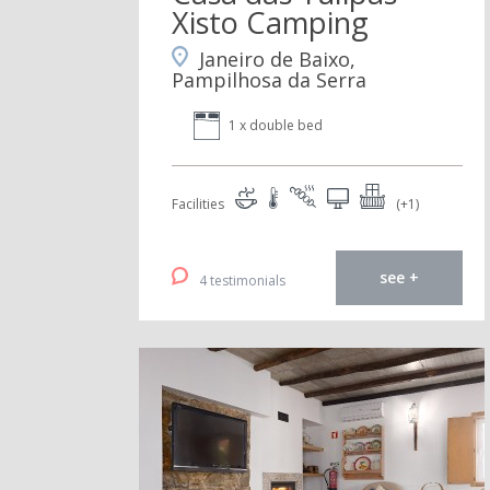
Xisto Camping
Janeiro de Baixo,
Pampilhosa da Serra
1 x double bed
Facilities
(+1)
see +
4 testimonials