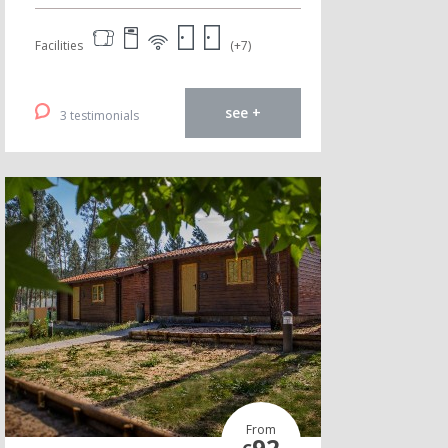
Facilities
(+7)
see +
3 testimonials
From
92