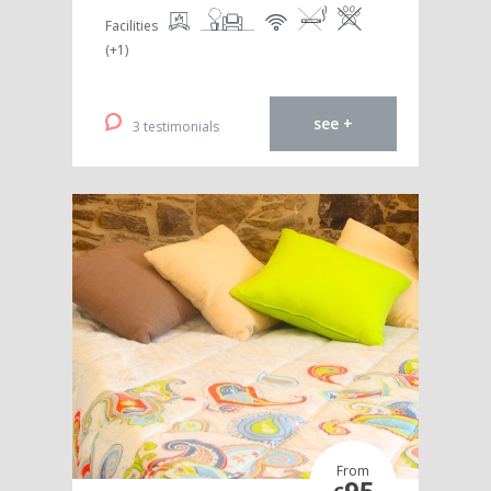
Facilities
(+1)
see +
3 testimonials
From
95