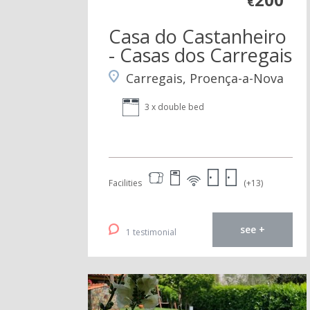
€
Casa do Castanheiro
- Casas dos Carregais
Carregais, Proença-a-Nova
3 x double bed
Facilities
(+13)
see +
1 testimonial