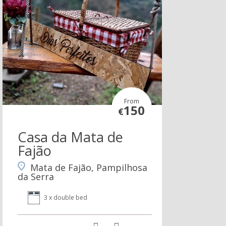
From
150
€
Casa da Mata de
Fajão
Mata de Fajão, Pampilhosa
da Serra
3 x double bed