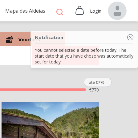
Mapa das Aldeias
Login
Notification
Vouchers
You cannot selected a date before today. The
Search
start date that you have chose was automatically
set for today.
até €770
€
770