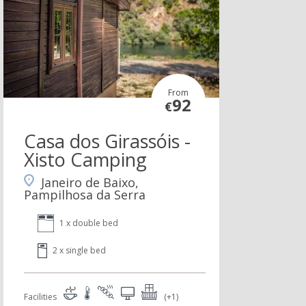
From
92
€
Casa dos Girassóis -
Xisto Camping
Janeiro de Baixo,
Pampilhosa da Serra
1 x double bed
2 x single bed
Facilities
(+1)