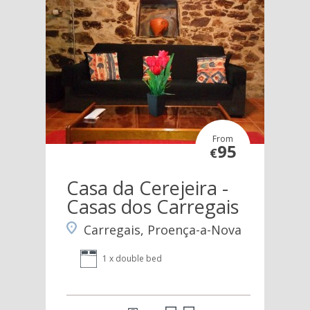
From
95
€
Casa da Cerejeira -
Casas dos Carregais
Carregais, Proença-a-Nova
1 x double bed