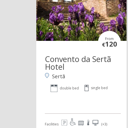
From
120
€
Convento da Sertã
Hotel
Sertã
single bed
double bed
Facilities
(+3)