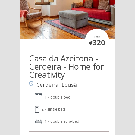
From
320
€
Casa da Azeitona -
Cerdeira - Home for
Creativity
Cerdeira, Lousã
1 x double bed
2 x single bed
1 x double sofa-bed