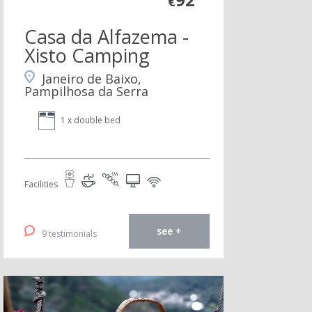
€
Casa da Alfazema -
Xisto Camping
Janeiro de Baixo,
Pampilhosa da Serra
1 x double bed
Facilities
see +
9 testimonials