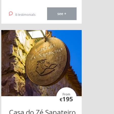
see +
8 testimonials
From
195
€
Casa do Zé Sapateiro