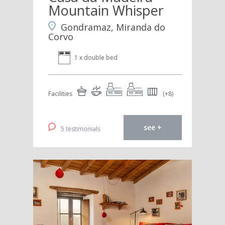
Mountain Whisper
Gondramaz, Miranda do
Corvo
1 x double bed
Facilities
(+8)
see +
5 testimonials