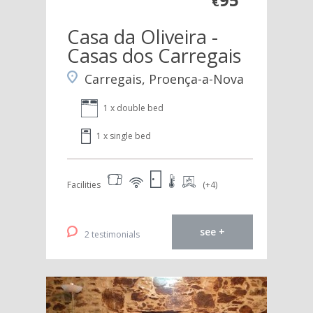
€
Casa da Oliveira -
Casas dos Carregais
Carregais, Proença-a-Nova
1 x double bed
1 x single bed
Facilities
(+4)
see +
2 testimonials