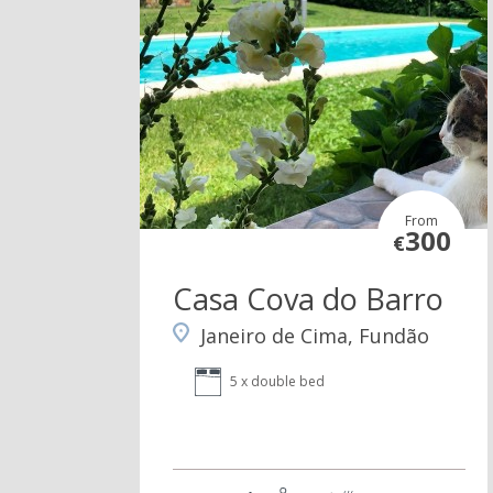
From
300
€
Casa Cova do Barro
Janeiro de Cima, Fundão
5 x double bed