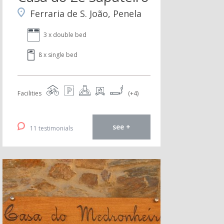
Ferraria de S. João, Penela
3 x double bed
8 x single bed
Facilities
(+4)
see +
11 testimonials