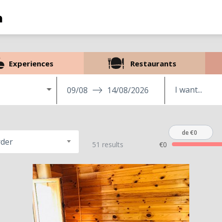
Experiences
Restaurants
09/08
14/08/2026
de €0
rder
51 results
€0