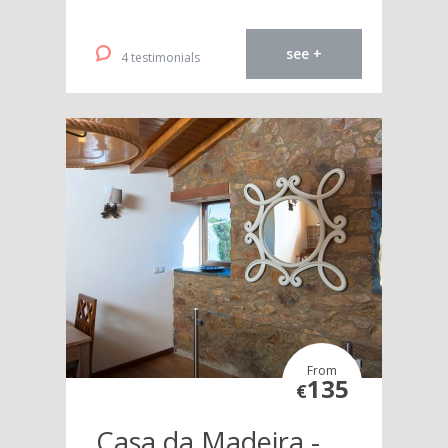
see +
4 testimonials
From
135
€
Casa da Madeira -