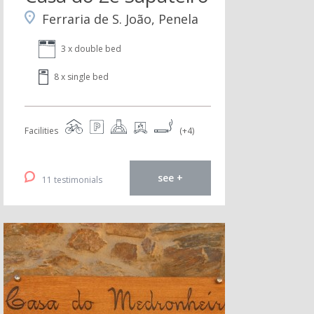
Ferraria de S. João, Penela
3 x double bed
8 x single bed
Facilities
(+4)
see +
11 testimonials