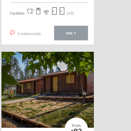
Facilities
(+7)
see +
3 testimonials
From
92