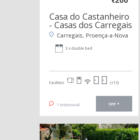
€
Casa do Castanheiro
- Casas dos Carregais
Carregais, Proença-a-Nova
3 x double bed
Facilities
(+13)
see +
1 testimonial