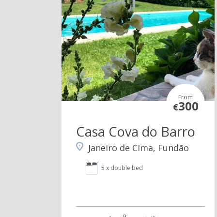
From
300
€
Casa Cova do Barro
Janeiro de Cima, Fundão
5 x double bed