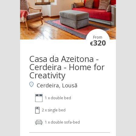
From
320
€
Casa da Azeitona -
Cerdeira - Home for
Creativity
Cerdeira, Lousã
1 x double bed
2 x single bed
1 x double sofa-bed