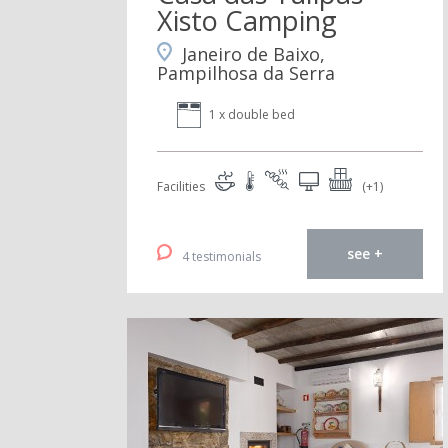
Xisto Camping
Janeiro de Baixo,
Pampilhosa da Serra
1 x double bed
Facilities
(+1)
see +
4 testimonials