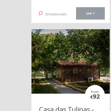
see +
30 testimonials
From
92
€
Casa das Tulipas -