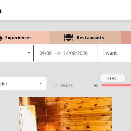
Experiences
Restaurants
09/08
14/08/2026
de €0
rder
51 results
€0