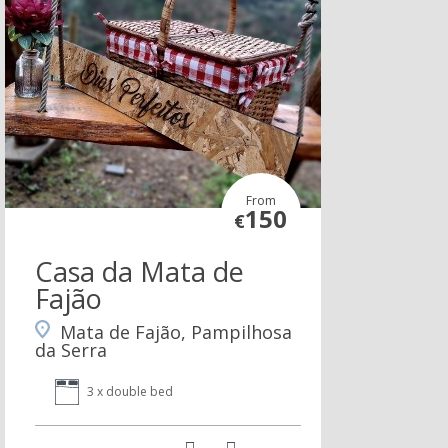
From
150
€
Casa da Mata de
Fajão
Mata de Fajão, Pampilhosa
da Serra
3 x double bed