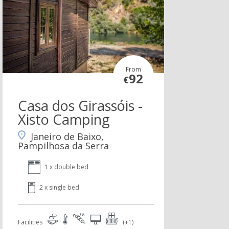
From
92
€
Casa dos Girassóis -
Xisto Camping
Janeiro de Baixo,
Pampilhosa da Serra
1 x double bed
2 x single bed
Facilities
(+1)