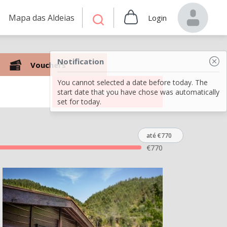
Mapa das Aldeias
Login
Notification
Vouchers
You cannot selected a date before today. The
Search
start date that you have chose was automatically
set for today.
até €770
€
770