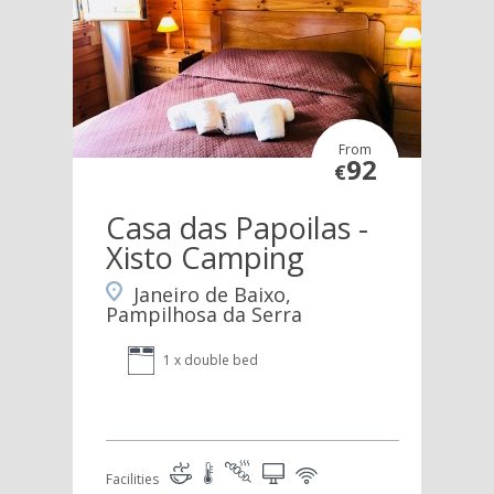
From
92
€
Casa das Papoilas -
Xisto Camping
Janeiro de Baixo,
Pampilhosa da Serra
1 x double bed
Facilities