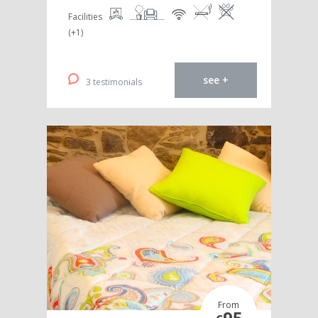
Facilities
(+1)
see +
3 testimonials
From
95