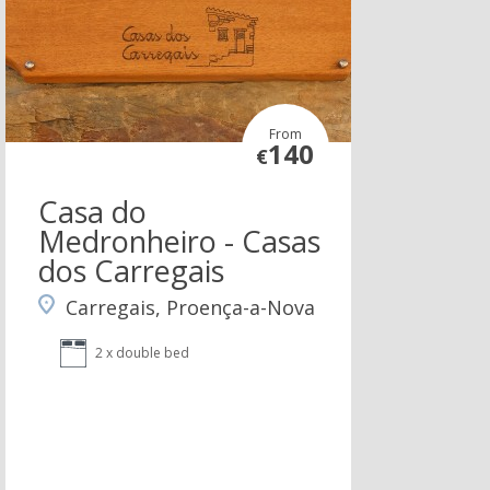
From
140
€
Casa do
Medronheiro - Casas
dos Carregais
Carregais, Proença-a-Nova
2 x double bed