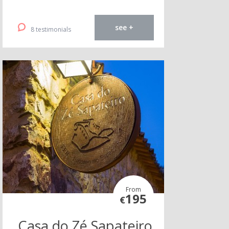
see +
8 testimonials
From
195
€
Casa do Zé Sapateiro