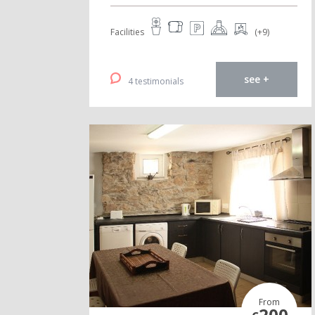
Facilities
(+9)
see +
4 testimonials
From
200