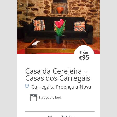
From
95
€
Casa da Cerejeira -
Casas dos Carregais
Carregais, Proença-a-Nova
1 x double bed