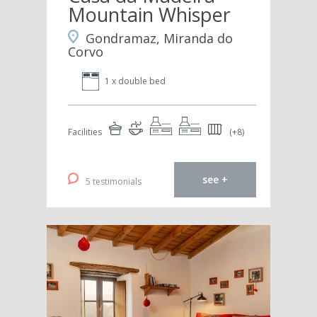
Mountain Whisper
Gondramaz, Miranda do
Corvo
1 x double bed
Facilities
(+8)
see +
5 testimonials