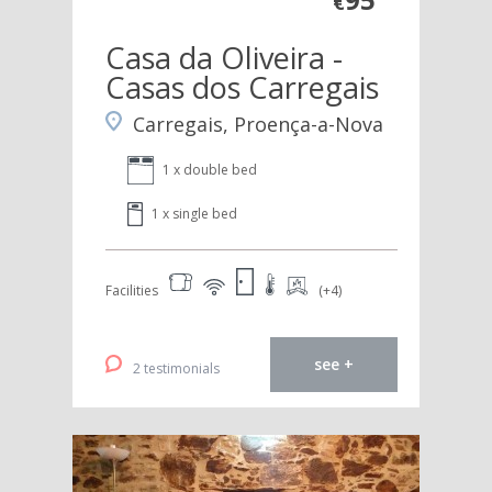
€
Casa da Oliveira -
Casas dos Carregais
Carregais, Proença-a-Nova
1 x double bed
1 x single bed
Facilities
(+4)
see +
2 testimonials