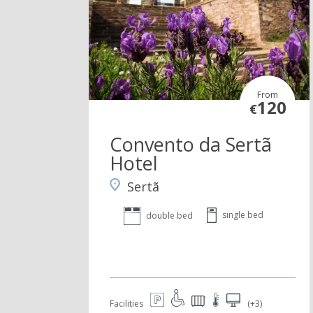
From
120
€
Convento da Sertã
Hotel
Sertã
single bed
double bed
Facilities
(+3)