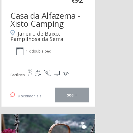
€
Casa da Alfazema -
Xisto Camping
Janeiro de Baixo,
Pampilhosa da Serra
1 x double bed
Facilities
see +
9 testimonials