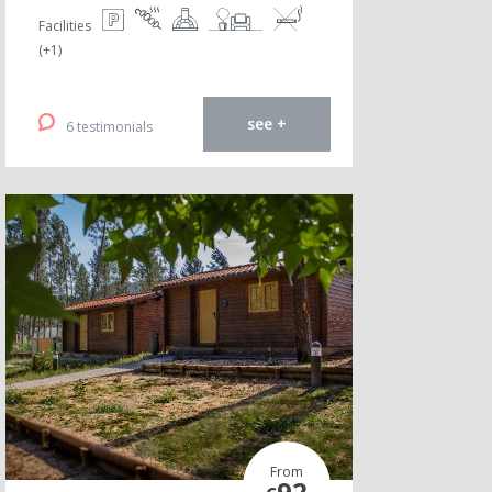
Facilities
(+1)
see +
6 testimonials
From
92