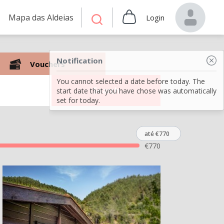
Mapa das Aldeias
Login
Notification
Vouchers
You cannot selected a date before today. The
Search
start date that you have chose was automatically
set for today.
até €770
€
770