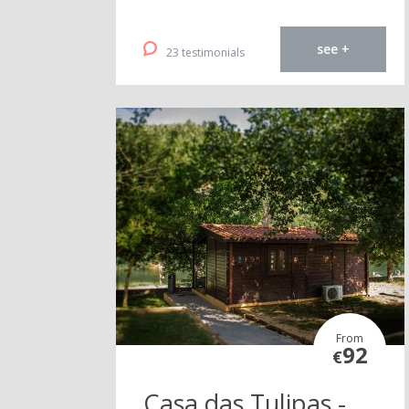
see +
23 testimonials
From
92
€
Casa das Tulipas -