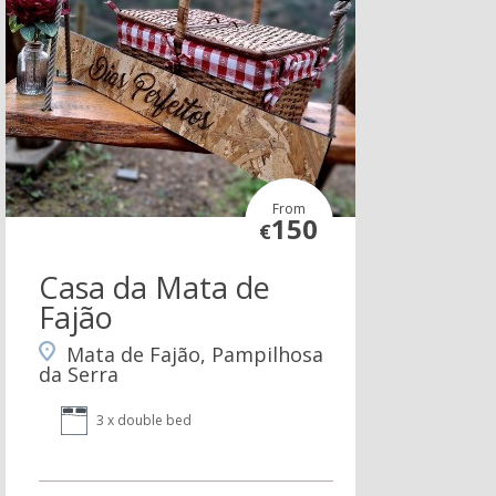
From
150
€
Casa da Mata de
Fajão
Mata de Fajão, Pampilhosa
da Serra
3 x double bed