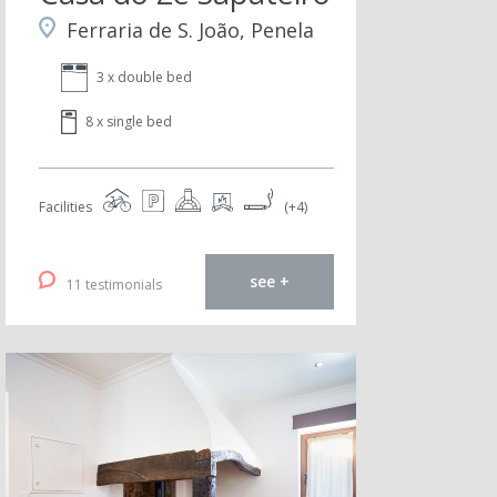
Ferraria de S. João, Penela
3 x double bed
8 x single bed
Facilities
(+4)
see +
11 testimonials