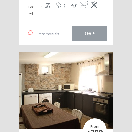
Facilities
(+1)
see +
3 testimonials
From
200