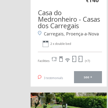
€
Casa do
Medronheiro - Casas
dos Carregais
Carregais, Proença-a-Nova
2 x double bed
Facilities
(+7)
see +
3 testimonials