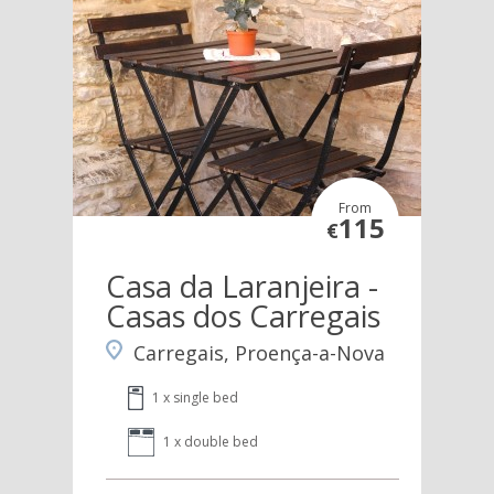
From
115
€
Casa da Laranjeira -
Casas dos Carregais
Carregais, Proença-a-Nova
1 x single bed
1 x double bed