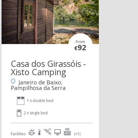
From
92
€
Casa dos Girassóis -
Xisto Camping
Janeiro de Baixo,
Pampilhosa da Serra
1 x double bed
2 x single bed
Facilities
(+1)