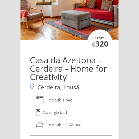
From
320
€
Casa da Azeitona -
Cerdeira - Home for
Creativity
Cerdeira, Lousã
1 x double bed
2 x single bed
1 x double sofa-bed