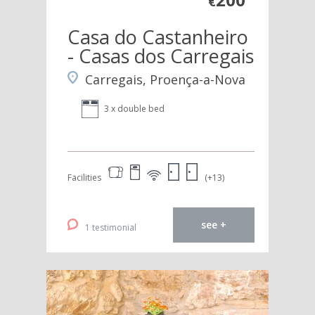
€
Casa do Castanheiro
- Casas dos Carregais
Carregais, Proença-a-Nova
3 x double bed
Facilities
(+13)
see +
1 testimonial