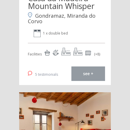
Mountain Whisper
Gondramaz, Miranda do
Corvo
1 x double bed
Facilities
(+8)
see +
5 testimonials