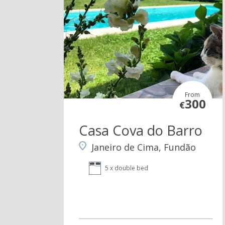
From
300
€
Casa Cova do Barro
Janeiro de Cima, Fundão
5 x double bed