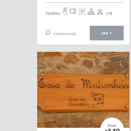
Facilities
(+9)
see +
4 testimonials
From
140