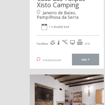
Xisto Camping
Janeiro de Baixo,
Pampilhosa da Serra
1 x double bed
Facilities
(+1)
see +
4 testimonials