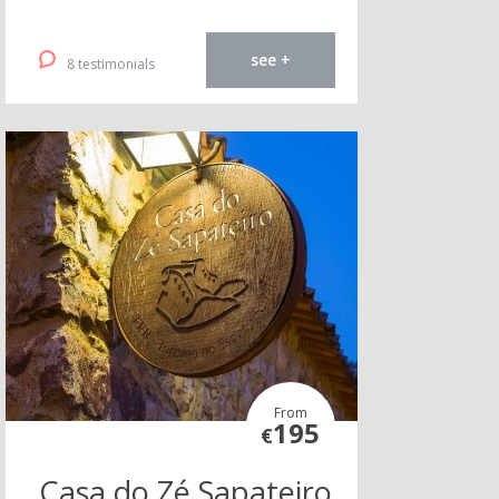
see +
8 testimonials
From
195
€
Casa do Zé Sapateiro