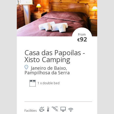
From
92
€
Casa das Papoilas -
Xisto Camping
Janeiro de Baixo,
Pampilhosa da Serra
1 x double bed
Facilities