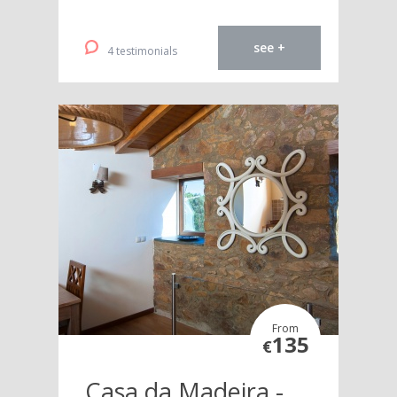
see +
4 testimonials
From
135
€
Casa da Madeira -