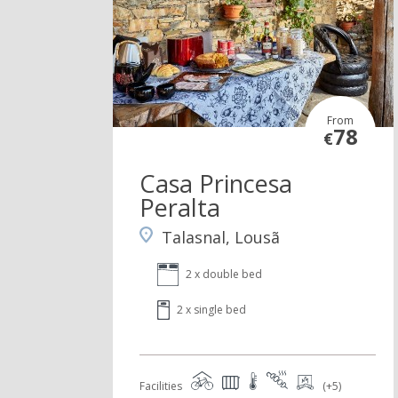
From
78
€
Casa Princesa
Peralta
Talasnal, Lousã
2 x double bed
2 x single bed
Facilities
(+5)